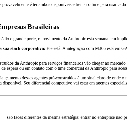
gente provavelmente é ter ambos disponíveis e treinar o time para usar
Empresas Brasileiras
édio e grande porte, o movimento da Anthropic esta semana tem implic
a sua stack corporativa:
Ele está. A integração com M365 está em GA, 
truídos da Anthropic para serviços financeiros vão chegar ao mercado
a de espera ou em contato com o time comercial da Anthropic para acess
lançamento desses agentes pré-construídos é um sinal claro de onde o 
a disponível. Seu diferencial competitivo vai estar em agentes especia
são faces diferentes da mesma estratégia: entrar no enterprise não pel