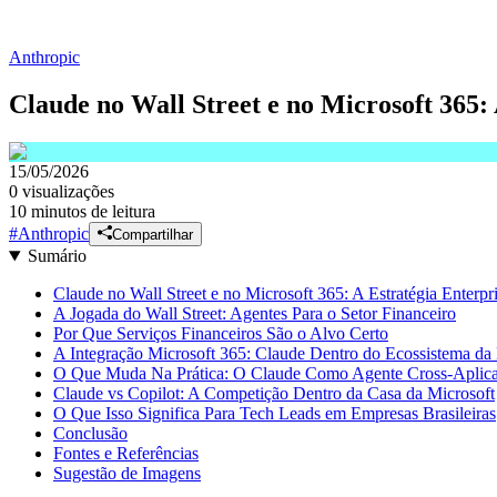
Anthropic
Claude no Wall Street e no Microsoft 365:
15/05/2026
0
visualizações
10 minutos de leitura
#
Anthropic
Compartilhar
Sumário
Claude no Wall Street e no Microsoft 365: A Estratégia Enterp
A Jogada do Wall Street: Agentes Para o Setor Financeiro
Por Que Serviços Financeiros São o Alvo Certo
A Integração Microsoft 365: Claude Dentro do Ecossistema da 
O Que Muda Na Prática: O Claude Como Agente Cross-Aplica
Claude vs Copilot: A Competição Dentro da Casa da Microsoft
O Que Isso Significa Para Tech Leads em Empresas Brasileiras
Conclusão
Fontes e Referências
Sugestão de Imagens