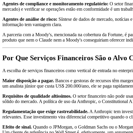
Agentes de compliance e monitoramento regulatório:
O setor fina
mercado) e verificar se operações estão em conformidade é um trabalh
Agentes de análise de risco:
Síntese de dados de mercado, notícias e
informação tem vantagem clara.
A parceria com a Moody's, mencionada na cobertura da Fortune, é part
produto que nem o Claude nem a Moody's conseguiriam oferecer indi
Por Que Serviços Financeiros São o Alvo 
A escolha de serviços financeiros como vertical de entrada no enterpr
Maior disposição a pagar.
Bancos e gestoras de recursos têm margen
um analista júnior que custa US$ 200.000/ano, ele se paga rapidamen
Requisitos de qualidade altíssimos.
O setor financeiro não pode usar
sólido do mercado. A política de uso da Anthropic, o Constitutional A
Regulamentação que exige rastreabilidade.
A Anthropic tem investi
relevantes. Esse investimento vira diferencial competitivo quando o c
Efeito de sinal.
Quando o JPMorgan, o Goldman Sachs ou o Morgan Sta
Um cliente de referência no Wall Street é, efetivamente, um argumento