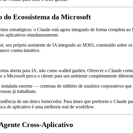
o do Ecossistema da Microsoft
rmos estratégicos: o Claude está agora integrado de forma completa 
ro aplicativos simultaneamente.
lot, seu próprio assistente de IA integrado ao M365, construído sobr
ece contra-intuitivo.
rma aberta para IA, não como walled garden. Oferecer o Claude como 
e a Microsoft perca o cliente para um ambiente completamente diferente.
e instalada enorme — centenas de milhões de usuários corporativos que
essoas já trabalham.
dência de um único fornecedor. Para times que preferem o Claude par
roca de aplicativo é uma melhoria real de workflow.
gente Cross-Aplicativo