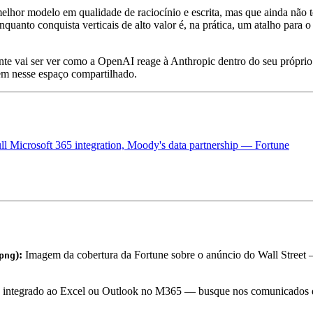
elhor modelo em qualidade de raciocínio e escrita, mas que ainda não 
uanto conquista verticais de alto valor é, na prática, um atalho para o
e vai ser ver como a OpenAI reage à Anthropic dentro do seu próprio 
m nesse espaço compartilhado.
ull Microsoft 365 integration, Moody's data partnership — Fortune
):
Imagem da cobertura da Fortune sobre o anúncio do Wall Street
png
 integrado ao Excel ou Outlook no M365 — busque nos comunicados de