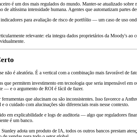
nceiro é um dos mais regulados do mundo. Manter-se atualizado sobre m
o de altíssima intensidade humana. Agentes que automatizam partes des
 indicadores para avaliação de risco de portfólio — um caso de uso ond
icularmente relevante: ela integra dados proprietários da Moody's ao c
vidualmente.
Certo
ise não é aleatória. É a vertical com a combinação mais favorável de fa
s que permitem investimento em tecnologia que seria impensável em ou
te — e o argumento de ROI é fácil de fazer.
 ferramentas que alucinam ou são inconsistentes. Isso favorece a Anthr
I e o cuidado com alucinações são diferenciais reais nesse contexto.
do em explicabilidade e logs de auditoria — algo que reguladores finan
liente é um banco.
nley adota um produto de IA, todos os outros bancos prestam atenção
 de vendas para todo o setor global.