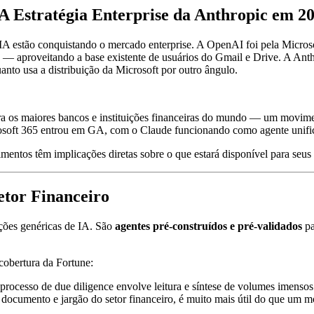
 A Estratégia Enterprise da Anthropic em 2
 IA estão conquistando o mercado enterprise. A OpenAI foi pela Micro
— aproveitando a base existente de usuários do Gmail e Drive. A Anthr
nto usa a distribuição da Microsoft por outro ângulo.
ara os maiores bancos e instituições financeiras do mundo — um movime
rosoft 365 entrou em GA, com o Claude funcionando como agente unif
mentos têm implicações diretas sobre o que estará disponível para seu
etor Financeiro
ações genéricas de IA. São
agentes pré-construídos e pré-validados
pa
cobertura da Fortune:
processo de due diligence envolve leitura e síntese de volumes imensos 
e documento e jargão do setor financeiro, é muito mais útil do que um m