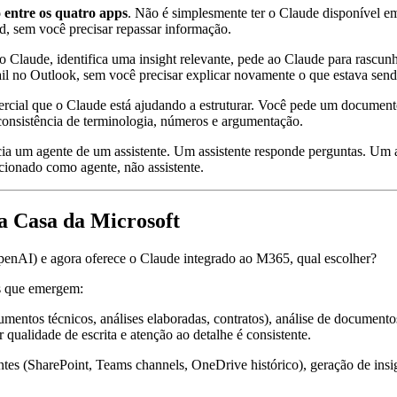
 entre os quatro apps
. Não é simplesmente ter o Claude disponível e
, sem você precisar repassar informação.
 Claude, identifica uma insight relevante, pede ao Claude para rascunh
il no Outlook, sem você precisar explicar novamente o que estava send
cial que o Claude está ajudando a estruturar. Você pede um document
onsistência de terminologia, números e argumentação.
cia um agente de um assistente. Um assistente responde perguntas. Um 
cionado como agente, não assistente.
a Casa da Microsoft
OpenAI) e agora oferece o Claude integrado ao M365, qual escolher?
s que emergem:
entos técnicos, análises elaboradas, contratos), análise de documento
qualidade de escrita e atenção ao detalhe é consistente.
es (SharePoint, Teams channels, OneDrive histórico), geração de insigh