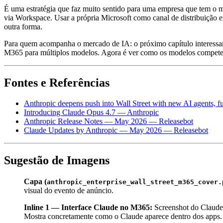
É uma estratégia que faz muito sentido para uma empresa que tem o m
via Workspace. Usar a própria Microsoft como canal de distribuição enq
outra forma.
Para quem acompanha o mercado de IA: o próximo capítulo interessant
M365 para múltiplos modelos. Agora é ver como os modelos compete
Fontes e Referências
Anthropic deepens push into Wall Street with new AI agents, f
Introducing Claude Opus 4.7 — Anthropic
Anthropic Release Notes — May 2026 — Releasebot
Claude Updates by Anthropic — May 2026 — Releasebot
Sugestão de Imagens
Capa (
anthropic_enterprise_wall_street_m365_cover.
visual do evento de anúncio.
Inline 1 — Interface Claude no M365:
Screenshot do Claude
Mostra concretamente como o Claude aparece dentro dos apps.