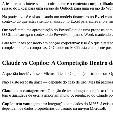
A feature mais interessante tecnicamente é o
contexto compartilhado
sessão do Excel para uma sessão do Outlook para uma sessão do Word
Na prática: você está analisando um modelo financeiro no Excel com o
contexto do que estava sendo analisado no Excel para escrever o e-ma
Ou: você tem uma apresentação do PowerPoint de uma proposta comer
O Claude carrega o contexto do PowerPoint para o Word, mantendo c
Para tech leads pensando em adoção corporativa: isso é o que diferen
completar tarefas compostas. O Claude no M365 está claramente posi
Claude vs Copilot: A Competição Dentro d
A questão inevitável: se a Microsoft tem o Copilot (construído com 
Não existe resposta única — depende do caso de uso. Mas há padrõe
Claude tem vantagem em:
Geração de texto longo e complexo (docum
tom e qualidade de escrita importam muito. A reputação do Claude por 
Copilot tem vantagem em:
Integração com dados do M365 já existent
dependem de dados proprietários do usuário na nuvem Microsoft.