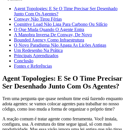
Agent Topologies: E Se O Time Precisar Ser Desenhado
Junto Com Os Agentes?
Conway Não Tirou Férias
Cognitive Load Não Liga Para Carbono Ou Silício
O Que Muda Quando O Agente Entra
A Manobra Inversa De Conway, De Novo
Bounded Agency Como Infraestrutura
O Novo Paradigma Não Apaga As Lições Antigas
Um Redesenho Na Prática
Principais Aprendizados
Conclusão
Fontes e Referências
Agent Topologies: E Se O Time Precisar
Ser Desenhado Junto Com Os Agentes?
Tem uma pergunta que quase nenhum time está fazendo enquanto
adota agentes: se vamos colocar agentes para trabalhar no nosso
código, como isso muda a forma de organizar o próprio time?
A reação comum é tratar agente como ferramenta. Você instala,
configura, usa. A estrutura do time segue igual, só com mais
produtividade. Mas essa visão ignora uma lei antiga que não tirou