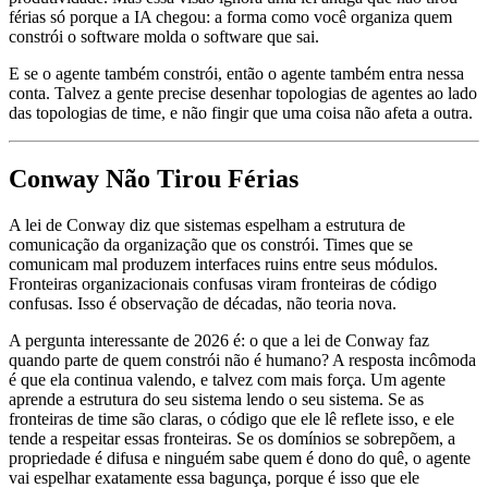
férias só porque a IA chegou: a forma como você organiza quem
constrói o software molda o software que sai.
E se o agente também constrói, então o agente também entra nessa
conta. Talvez a gente precise desenhar topologias de agentes ao lado
das topologias de time, e não fingir que uma coisa não afeta a outra.
Conway Não Tirou Férias
A lei de Conway diz que sistemas espelham a estrutura de
comunicação da organização que os constrói. Times que se
comunicam mal produzem interfaces ruins entre seus módulos.
Fronteiras organizacionais confusas viram fronteiras de código
confusas. Isso é observação de décadas, não teoria nova.
A pergunta interessante de 2026 é: o que a lei de Conway faz
quando parte de quem constrói não é humano? A resposta incômoda
é que ela continua valendo, e talvez com mais força. Um agente
aprende a estrutura do seu sistema lendo o seu sistema. Se as
fronteiras de time são claras, o código que ele lê reflete isso, e ele
tende a respeitar essas fronteiras. Se os domínios se sobrepõem, a
propriedade é difusa e ninguém sabe quem é dono do quê, o agente
vai espelhar exatamente essa bagunça, porque é isso que ele