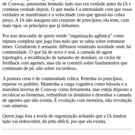
de Conway, autonomia limitada: tudo isso era verdade antes da IA e
continua verdade depois. O que muda é a intensidade com que essas
verdades se manifestam e a velocidade com que ignorá-las cobra
preço. A IA não inaugura um conjunto de princípios; ela testa, com
mais rigor, os princípios que já tínhamos.
Por isso desconfie de quem vende "organização agêntica" como
ruptura completa que joga fora tudo que se sabia sobre estruturar
times. Geralmente é semantic diffusion vendendo novidade onde há
continuidade. O que há de novo é real, a camada de agent
topologies, a recalibração de tamanho de domínio, os ciclos de
feedback com agentes, mas ela se constrói sobre fundamentos que
continuam de pé, não sobre escombros.
A postura certa é de continuidade crítica. Retenha os princípios,
repense os padrões. Mantenha a carga cognitiva como bússola e a
manobra inversa de Conway como ferramenta, mas esteja disposto a
recolocar as fronteiras, redistribuir os domínios e desenhar a camada
de agentes que não existia. É evolução com memória, não revolução
com amnésia.
Quem joga fora a teoria de organização achando que a IA mudou
tudo vai redescobrir, do jeito difícil, por que ela existia.