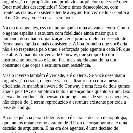
organização de propósito para produzir a arquitetura que você quer.
Quer módulos desacoplados? Monte times desacoplados, com
fronteiras claras, e o sistema tende a seguir. Em vez de lutar contra a
lei de Conway, você a usa a seu favor.
Na era dos agentes, essa manobra ganha uma alavanca extra. Como
o agente espelha a estrutura com fidelidade ainda maior que o
humano, desenhar a organização certa produz o efeito desejado de
forma mais rápida e mais consistente. A boa fronteira que você cria
não é só respeitada pelo time; é reforçada pelo agente a cada PR que
ele abre. A manobra inversa de Conway, que sempre foi um
instrumento poderoso e lento, fica mais rápida quando há um
construtor que copia a estrutura sem resistência.
Mas o inverso também é verdade, e é o alerta. Se você desenhar a
organização errada, o agente vai cristalizar o erro com a mesma
eficiência. A manobra inversa de Conway é uma faca de dois gumes
afiada pela IA: ela amplifica tanto a intenção boa quanto a ruim. Isso
eleva a importância de pensar a topologia antes de soltar os agentes,
não depois de já terem reproduzido a estrutura existente por toda a
base de código.
A consequência para o líder técnico é clara: a decisão de topologia,
que muitos tratam como assunto de RH ou de organograma, é uma
decisão de arquitetura. E na era dos agentes, é uma decisão de