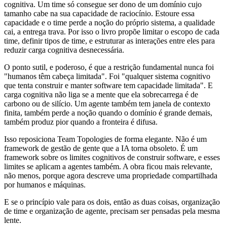
cognitiva. Um time só consegue ser dono de um domínio cujo
tamanho cabe na sua capacidade de raciocínio. Estoure essa
capacidade e o time perde a noção do próprio sistema, a qualidade
cai, a entrega trava. Por isso o livro propõe limitar o escopo de cada
time, definir tipos de time, e estruturar as interações entre eles para
reduzir carga cognitiva desnecessária.
O ponto sutil, e poderoso, é que a restrição fundamental nunca foi
"humanos têm cabeça limitada". Foi "qualquer sistema cognitivo
que tenta construir e manter software tem capacidade limitada". E
carga cognitiva não liga se a mente que ela sobrecarrega é de
carbono ou de silício. Um agente também tem janela de contexto
finita, também perde a noção quando o domínio é grande demais,
também produz pior quando a fronteira é difusa.
Isso reposiciona Team Topologies de forma elegante. Não é um
framework de gestão de gente que a IA torna obsoleto. É um
framework sobre os limites cognitivos de construir software, e esses
limites se aplicam a agentes também. A obra ficou mais relevante,
não menos, porque agora descreve uma propriedade compartilhada
por humanos e máquinas.
E se o princípio vale para os dois, então as duas coisas, organização
de time e organização de agente, precisam ser pensadas pela mesma
lente.