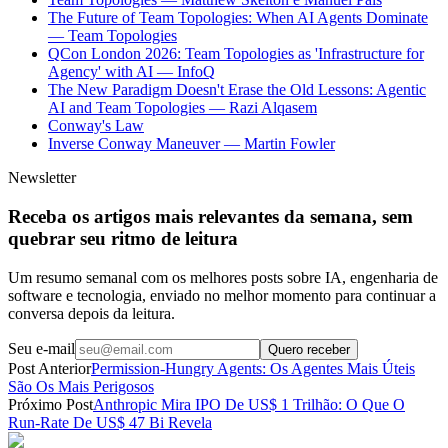
The Future of Team Topologies: When AI Agents Dominate
— Team Topologies
QCon London 2026: Team Topologies as 'Infrastructure for
Agency' with AI — InfoQ
The New Paradigm Doesn't Erase the Old Lessons: Agentic
AI and Team Topologies — Razi Alqasem
Conway's Law
Inverse Conway Maneuver — Martin Fowler
Newsletter
Receba os artigos mais relevantes da semana, sem
quebrar seu ritmo de leitura
Um resumo semanal com os melhores posts sobre IA, engenharia de
software e tecnologia, enviado no melhor momento para continuar a
conversa depois da leitura.
Seu e-mail
Quero receber
Post Anterior
Permission-Hungry Agents: Os Agentes Mais Úteis
São Os Mais Perigosos
Próximo Post
Anthropic Mira IPO De US$ 1 Trilhão: O Que O
Run-Rate De US$ 47 Bi Revela