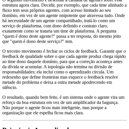
estrutura agora clara. Decidir, por exemplo, que cada time alinhado a
fluxo tem seus próprios agentes, com acesso limitado ao seu
domínio, em vez de um agente onipotente que atravessa tudo. Onde
há necessidade de um agente compartilhado, tratá-lo como um
serviço de plataforma, com dono definido e contrato claro,
exatamente como se trataria um time de plataforma. A pergunta
"quem é dono deste agente?" passa a ter resposta, do mesmo jeito
que "quem é dono deste serviço?" tem.
O terceiro movimento é fechar os ciclos de feedback. Garantir que o
feedback de qualidade sobre o que cada agente produz chega rápido
ao time dono daquele domínio, para que a correção aconteça antes
da dívida se acumular. A topologia não termina na divisão de
responsabilidades; ela inclui como o aprendizado circula. Um
redesenho que define fronteiras mas esquece o feedback resolve
metade do problema e deixa a outra metade apodrecendo em
silêncio.
O resultado, quando bem feito, é um sistema onde o agente vira um
reforço da boa estrutura em vez de um amplificador da bagunça.
Não porque o agente ficou mais inteligente, mas porque a
organização que ele espelha ficou mais clara.