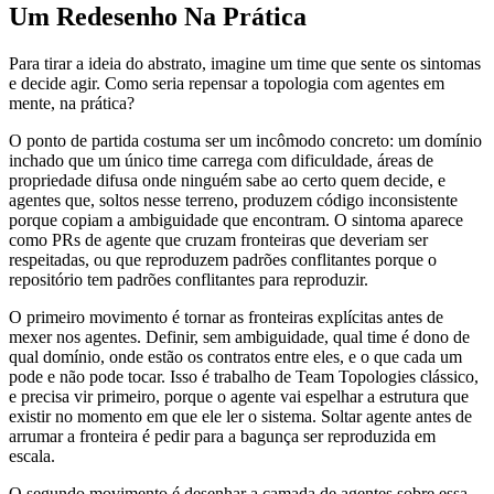
Um Redesenho Na Prática
Para tirar a ideia do abstrato, imagine um time que sente os sintomas
e decide agir. Como seria repensar a topologia com agentes em
mente, na prática?
O ponto de partida costuma ser um incômodo concreto: um domínio
inchado que um único time carrega com dificuldade, áreas de
propriedade difusa onde ninguém sabe ao certo quem decide, e
agentes que, soltos nesse terreno, produzem código inconsistente
porque copiam a ambiguidade que encontram. O sintoma aparece
como PRs de agente que cruzam fronteiras que deveriam ser
respeitadas, ou que reproduzem padrões conflitantes porque o
repositório tem padrões conflitantes para reproduzir.
O primeiro movimento é tornar as fronteiras explícitas antes de
mexer nos agentes. Definir, sem ambiguidade, qual time é dono de
qual domínio, onde estão os contratos entre eles, e o que cada um
pode e não pode tocar. Isso é trabalho de Team Topologies clássico,
e precisa vir primeiro, porque o agente vai espelhar a estrutura que
existir no momento em que ele ler o sistema. Soltar agente antes de
arrumar a fronteira é pedir para a bagunça ser reproduzida em
escala.
O segundo movimento é desenhar a camada de agentes sobre essa