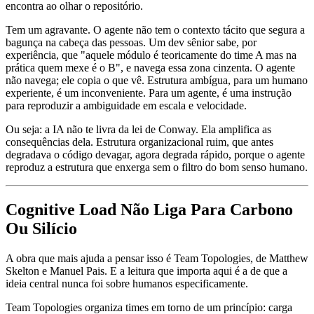
encontra ao olhar o repositório.
Tem um agravante. O agente não tem o contexto tácito que segura a
bagunça na cabeça das pessoas. Um dev sênior sabe, por
experiência, que "aquele módulo é teoricamente do time A mas na
prática quem mexe é o B", e navega essa zona cinzenta. O agente
não navega; ele copia o que vê. Estrutura ambígua, para um humano
experiente, é um inconveniente. Para um agente, é uma instrução
para reproduzir a ambiguidade em escala e velocidade.
Ou seja: a IA não te livra da lei de Conway. Ela amplifica as
consequências dela. Estrutura organizacional ruim, que antes
degradava o código devagar, agora degrada rápido, porque o agente
reproduz a estrutura que enxerga sem o filtro do bom senso humano.
Cognitive Load Não Liga Para Carbono
Ou Silício
A obra que mais ajuda a pensar isso é Team Topologies, de Matthew
Skelton e Manuel Pais. E a leitura que importa aqui é a de que a
ideia central nunca foi sobre humanos especificamente.
Team Topologies organiza times em torno de um princípio: carga