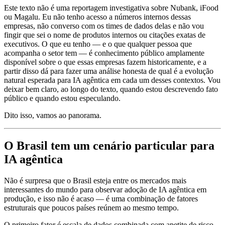
Este texto não é uma reportagem investigativa sobre Nubank, iFood
ou Magalu. Eu não tenho acesso a números internos dessas
empresas, não converso com os times de dados delas e não vou
fingir que sei o nome de produtos internos ou citações exatas de
executivos. O que eu tenho — e o que qualquer pessoa que
acompanha o setor tem — é conhecimento público amplamente
disponível sobre o que essas empresas fazem historicamente, e a
partir disso dá para fazer uma análise honesta de qual é a evolução
natural esperada para IA agêntica em cada um desses contextos. Vou
deixar bem claro, ao longo do texto, quando estou descrevendo fato
público e quando estou especulando.
Dito isso, vamos ao panorama.
O Brasil tem um cenário particular para
IA agêntica
Não é surpresa que o Brasil esteja entre os mercados mais
interessantes do mundo para observar adoção de IA agêntica em
produção, e isso não é acaso — é uma combinação de fatores
estruturais que poucos países reúnem ao mesmo tempo.
O primeiro fator é escala de dados combinada com apetite de risco.