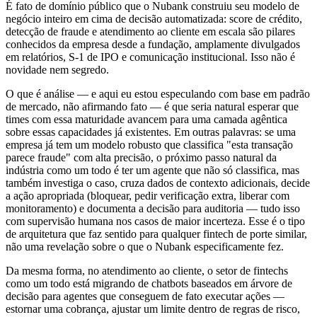
É fato de domínio público que o Nubank construiu seu modelo de
negócio inteiro em cima de decisão automatizada: score de crédito,
detecção de fraude e atendimento ao cliente em escala são pilares
conhecidos da empresa desde a fundação, amplamente divulgados
em relatórios, S-1 de IPO e comunicação institucional. Isso não é
novidade nem segredo.
O que é análise — e aqui eu estou especulando com base em padrão
de mercado, não afirmando fato — é que seria natural esperar que
times com essa maturidade avancem para uma camada agêntica
sobre essas capacidades já existentes. Em outras palavras: se uma
empresa já tem um modelo robusto que classifica "esta transação
parece fraude" com alta precisão, o próximo passo natural da
indústria como um todo é ter um agente que não só classifica, mas
também investiga o caso, cruza dados de contexto adicionais, decide
a ação apropriada (bloquear, pedir verificação extra, liberar com
monitoramento) e documenta a decisão para auditoria — tudo isso
com supervisão humana nos casos de maior incerteza. Esse é o tipo
de arquitetura que faz sentido para qualquer fintech de porte similar,
não uma revelação sobre o que o Nubank especificamente fez.
Da mesma forma, no atendimento ao cliente, o setor de fintechs
como um todo está migrando de chatbots baseados em árvore de
decisão para agentes que conseguem de fato executar ações —
estornar uma cobrança, ajustar um limite dentro de regras de risco,