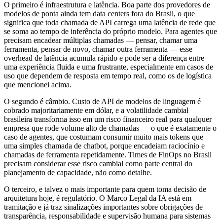
O primeiro é infraestrutura e latência. Boa parte dos provedores de
modelos de ponta ainda tem data centers fora do Brasil, o que
significa que toda chamada de API carrega uma latência de rede que
se soma ao tempo de inferência do próprio modelo. Para agentes que
precisam encadear múltiplas chamadas — pensar, chamar uma
ferramenta, pensar de novo, chamar outra ferramenta — esse
overhead de latência acumula rápido e pode ser a diferença entre
uma experiência fluida e uma frustrante, especialmente em casos de
uso que dependem de resposta em tempo real, como os de logística
que mencionei acima.
O segundo é câmbio. Custo de API de modelos de linguagem é
cobrado majoritariamente em dólar, e a volatilidade cambial
brasileira transforma isso em um risco financeiro real para qualquer
empresa que rode volume alto de chamadas — o que é exatamente o
caso de agentes, que costumam consumir muito mais tokens que
uma simples chamada de chatbot, porque encadeiam raciocínio e
chamadas de ferramenta repetidamente. Times de FinOps no Brasil
precisam considerar esse risco cambial como parte central do
planejamento de capacidade, não como detalhe.
O terceiro, e talvez o mais importante para quem toma decisão de
arquitetura hoje, é regulatório. O Marco Legal da IA está em
tramitação e já traz sinalizações importantes sobre obrigações de
transparência, responsabilidade e supervisão humana para sistemas