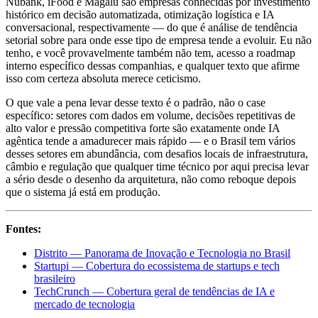
Nubank, iFood e Magalu são empresas conhecidas por investimento
histórico em decisão automatizada, otimização logística e IA
conversacional, respectivamente — do que é análise de tendência
setorial sobre para onde esse tipo de empresa tende a evoluir. Eu não
tenho, e você provavelmente também não tem, acesso a roadmap
interno específico dessas companhias, e qualquer texto que afirme
isso com certeza absoluta merece ceticismo.
O que vale a pena levar desse texto é o padrão, não o case
específico: setores com dados em volume, decisões repetitivas de
alto valor e pressão competitiva forte são exatamente onde IA
agêntica tende a amadurecer mais rápido — e o Brasil tem vários
desses setores em abundância, com desafios locais de infraestrutura,
câmbio e regulação que qualquer time técnico por aqui precisa levar
a sério desde o desenho da arquitetura, não como reboque depois
que o sistema já está em produção.
Fontes:
Distrito — Panorama de Inovação e Tecnologia no Brasil
Startupi — Cobertura do ecossistema de startups e tech
brasileiro
TechCrunch — Cobertura geral de tendências de IA e
mercado de tecnologia