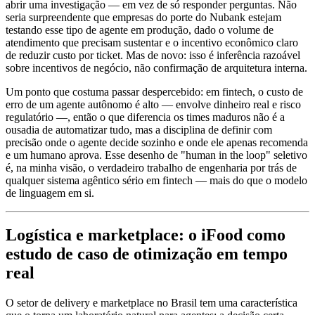
abrir uma investigação — em vez de só responder perguntas. Não
seria surpreendente que empresas do porte do Nubank estejam
testando esse tipo de agente em produção, dado o volume de
atendimento que precisam sustentar e o incentivo econômico claro
de reduzir custo por ticket. Mas de novo: isso é inferência razoável
sobre incentivos de negócio, não confirmação de arquitetura interna.
Um ponto que costuma passar despercebido: em fintech, o custo de
erro de um agente autônomo é alto — envolve dinheiro real e risco
regulatório —, então o que diferencia os times maduros não é a
ousadia de automatizar tudo, mas a disciplina de definir com
precisão onde o agente decide sozinho e onde ele apenas recomenda
e um humano aprova. Esse desenho de "human in the loop" seletivo
é, na minha visão, o verdadeiro trabalho de engenharia por trás de
qualquer sistema agêntico sério em fintech — mais do que o modelo
de linguagem em si.
Logística e marketplace: o iFood como
estudo de caso de otimização em tempo
real
O setor de delivery e marketplace no Brasil tem uma característica