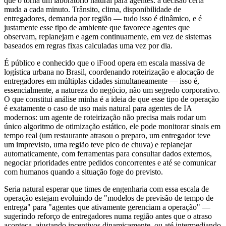
que o torna um laboratório natural para agentes: a decisão certa
muda a cada minuto. Trânsito, clima, disponibilidade de
entregadores, demanda por região — tudo isso é dinâmico, e é
justamente esse tipo de ambiente que favorece agentes que
observam, replanejam e agem continuamente, em vez de sistemas
baseados em regras fixas calculadas uma vez por dia.
É público e conhecido que o iFood opera em escala massiva de
logística urbana no Brasil, coordenando roteirização e alocação de
entregadores em múltiplas cidades simultaneamente — isso é,
essencialmente, a natureza do negócio, não um segredo corporativo.
O que constitui análise minha é a ideia de que esse tipo de operação
é exatamente o caso de uso mais natural para agentes de IA
modernos: um agente de roteirização não precisa mais rodar um
único algoritmo de otimização estático, ele pode monitorar sinais em
tempo real (um restaurante atrasou o preparo, um entregador teve
um imprevisto, uma região teve pico de chuva) e replanejar
automaticamente, com ferramentas para consultar dados externos,
negociar prioridades entre pedidos concorrentes e até se comunicar
com humanos quando a situação foge do previsto.
Seria natural esperar que times de engenharia com essa escala de
operação estejam evoluindo de "modelos de previsão de tempo de
entrega" para "agentes que ativamente gerenciam a operação" —
sugerindo reforço de entregadores numa região antes que o atraso
aconteça, ajustando incentivos dinamicamente, ou até intermediando