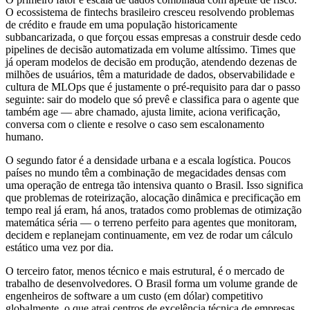
O ecossistema de fintechs brasileiro cresceu resolvendo problemas
de crédito e fraude em uma população historicamente
subbancarizada, o que forçou essas empresas a construir desde cedo
pipelines de decisão automatizada em volume altíssimo. Times que
já operam modelos de decisão em produção, atendendo dezenas de
milhões de usuários, têm a maturidade de dados, observabilidade e
cultura de MLOps que é justamente o pré-requisito para dar o passo
seguinte: sair do modelo que só prevê e classifica para o agente que
também age — abre chamado, ajusta limite, aciona verificação,
conversa com o cliente e resolve o caso sem escalonamento
humano.
O segundo fator é a densidade urbana e a escala logística. Poucos
países no mundo têm a combinação de megacidades densas com
uma operação de entrega tão intensiva quanto o Brasil. Isso significa
que problemas de roteirização, alocação dinâmica e precificação em
tempo real já eram, há anos, tratados como problemas de otimização
matemática séria — o terreno perfeito para agentes que monitoram,
decidem e replanejam continuamente, em vez de rodar um cálculo
estático uma vez por dia.
O terceiro fator, menos técnico e mais estrutural, é o mercado de
trabalho de desenvolvedores. O Brasil forma um volume grande de
engenheiros de software a um custo (em dólar) competitivo
globalmente, o que atrai centros de excelência técnica de empresas