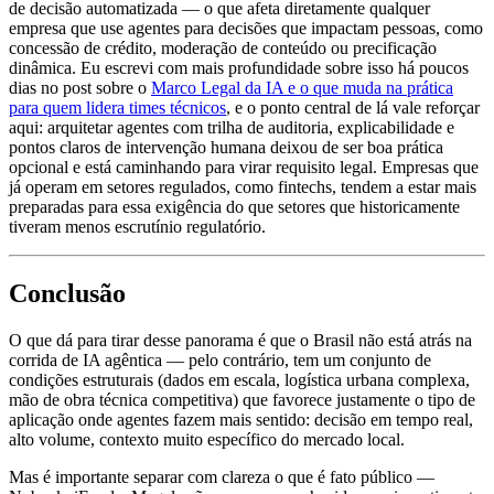
de decisão automatizada — o que afeta diretamente qualquer
empresa que use agentes para decisões que impactam pessoas, como
concessão de crédito, moderação de conteúdo ou precificação
dinâmica. Eu escrevi com mais profundidade sobre isso há poucos
dias no post sobre o
Marco Legal da IA e o que muda na prática
para quem lidera times técnicos
, e o ponto central de lá vale reforçar
aqui: arquitetar agentes com trilha de auditoria, explicabilidade e
pontos claros de intervenção humana deixou de ser boa prática
opcional e está caminhando para virar requisito legal. Empresas que
já operam em setores regulados, como fintechs, tendem a estar mais
preparadas para essa exigência do que setores que historicamente
tiveram menos escrutínio regulatório.
Conclusão
O que dá para tirar desse panorama é que o Brasil não está atrás na
corrida de IA agêntica — pelo contrário, tem um conjunto de
condições estruturais (dados em escala, logística urbana complexa,
mão de obra técnica competitiva) que favorece justamente o tipo de
aplicação onde agentes fazem mais sentido: decisão em tempo real,
alto volume, contexto muito específico do mercado local.
Mas é importante separar com clareza o que é fato público —