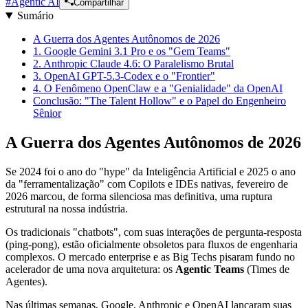
#
Agentic AI
Compartilhar
Sumário
A Guerra dos Agentes Autônomos de 2026
1. Google Gemini 3.1 Pro e os "Gem Teams"
2. Anthropic Claude 4.6: O Paralelismo Brutal
3. OpenAI GPT-5.3-Codex e o "Frontier"
4. O Fenômeno OpenClaw e a "Genialidade" da OpenAI
Conclusão: "The Talent Hollow" e o Papel do Engenheiro
Sênior
A Guerra dos Agentes Autônomos de 2026
Se 2024 foi o ano do "hype" da Inteligência Artificial e 2025 o ano
da "ferramentalização" com Copilots e IDEs nativas, fevereiro de
2026 marcou, de forma silenciosa mas definitiva, uma ruptura
estrutural na nossa indústria.
Os tradicionais "chatbots", com suas interações de pergunta-resposta
(ping-pong), estão oficialmente obsoletos para fluxos de engenharia
complexos. O mercado enterprise e as Big Techs pisaram fundo no
acelerador de uma nova arquitetura: os
Agentic Teams
(Times de
Agentes).
Nas últimas semanas, Google, Anthropic e OpenAI lançaram suas