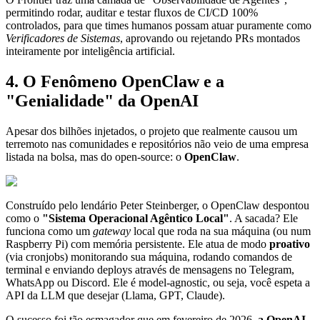
permitindo rodar, auditar e testar fluxos de CI/CD 100%
controlados, para que times humanos possam atuar puramente como
Verificadores de Sistemas
, aprovando ou rejetando PRs montados
inteiramente por inteligência artificial.
4. O Fenômeno OpenClaw e a
"Genialidade" da OpenAI
Apesar dos bilhões injetados, o projeto que realmente causou um
terremoto nas comunidades e repositórios não veio de uma empresa
listada na bolsa, mas do open-source: o
OpenClaw
.
Construído pelo lendário Peter Steinberger, o OpenClaw despontou
como o
"Sistema Operacional Agêntico Local"
. A sacada? Ele
funciona como um
gateway
local que roda na sua máquina (ou num
Raspberry Pi) com memória persistente. Ele atua de modo
proativo
(via cronjobs) monitorando sua máquina, rodando comandos de
terminal e enviando deploys através de mensagens no Telegram,
WhatsApp ou Discord. Ele é model-agnostic, ou seja, você espeta a
API da LLM que desejar (Llama, GPT, Claude).
O sucesso foi tão esmagador que em fevereiro de 2026,
a OpenAI