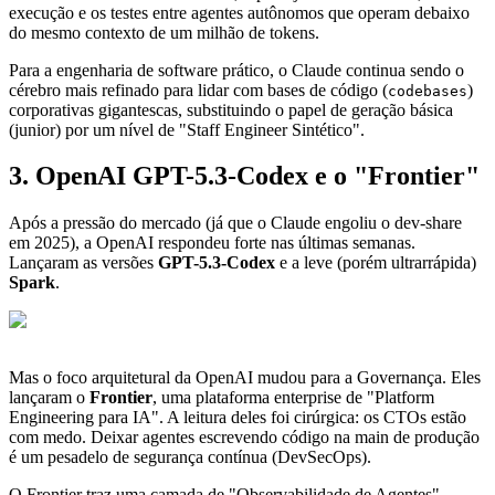
execução e os testes entre agentes autônomos que operam debaixo
do mesmo contexto de um milhão de tokens.
Para a engenharia de software prático, o Claude continua sendo o
cérebro mais refinado para lidar com bases de código (
)
codebases
corporativas gigantescas, substituindo o papel de geração básica
(junior) por um nível de "Staff Engineer Sintético".
3. OpenAI GPT-5.3-Codex e o "Frontier"
Após a pressão do mercado (já que o Claude engoliu o dev-share
em 2025), a OpenAI respondeu forte nas últimas semanas.
Lançaram as versões
GPT-5.3-Codex
e a leve (porém ultrarrápida)
Spark
.
Mas o foco arquitetural da OpenAI mudou para a Governança. Eles
lançaram o
Frontier
, uma plataforma enterprise de "Platform
Engineering para IA". A leitura deles foi cirúrgica: os CTOs estão
com medo. Deixar agentes escrevendo código na main de produção
é um pesadelo de segurança contínua (DevSecOps).
O Frontier traz uma camada de "Observabilidade de Agentes",