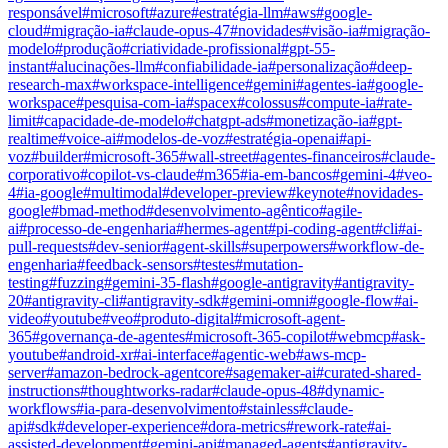
responsável
#
microsoft
#
azure
#
estratégia-llm
#
aws
#
google-
cloud
#
migração-ia
#
claude-opus-47
#
novidades
#
visão-ia
#
migração-
modelo
#
produção
#
criatividade-profissional
#
gpt-55-
instant
#
alucinações-llm
#
confiabilidade-ia
#
personalização
#
deep-
research-max
#
workspace-intelligence
#
gemini
#
agentes-ia
#
google-
workspace
#
pesquisa-com-ia
#
spacex
#
colossus
#
compute-ia
#
rate-
limit
#
capacidade-de-modelo
#
chatgpt-ads
#
monetização-ia
#
gpt-
realtime
#
voice-ai
#
modelos-de-voz
#
estratégia-openai
#
api-
voz
#
builder
#
microsoft-365
#
wall-street
#
agentes-financeiros
#
claude-
corporativo
#
copilot-vs-claude
#
m365
#
ia-em-bancos
#
gemini-4
#
veo-
4
#
ia-google
#
multimodal
#
developer-preview
#
keynote
#
novidades-
google
#
bmad-method
#
desenvolvimento-agêntico
#
agile-
ai
#
processo-de-engenharia
#
hermes-agent
#
pi-coding-agent
#
cli
#
ai-
pull-requests
#
dev-senior
#
agent-skills
#
superpowers
#
workflow-de-
engenharia
#
feedback-sensors
#
testes
#
mutation-
testing
#
fuzzing
#
gemini-35-flash
#
google-antigravity
#
antigravity-
20
#
antigravity-cli
#
antigravity-sdk
#
gemini-omni
#
google-flow
#
ai-
video
#
youtube
#
veo
#
produto-digital
#
microsoft-agent-
365
#
governança-de-agentes
#
microsoft-365-copilot
#
webmcp
#
ask-
youtube
#
android-xr
#
ai-interface
#
agentic-web
#
aws-mcp-
server
#
amazon-bedrock-agentcore
#
sagemaker-ai
#
curated-shared-
instructions
#
thoughtworks-radar
#
claude-opus-48
#
dynamic-
workflows
#
ia-para-desenvolvimento
#
stainless
#
claude-
api
#
sdk
#
developer-experience
#
dora-metrics
#
rework-rate
#
ai-
assisted-development
#
gemini-api
#
managed-agents
#
antigravity-