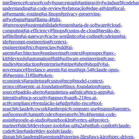
intelligence
#
cursor
#
cody
#
sourcegraph
#
antigravity
#
windsurf
#
codebas
understanding
#
ai-code-review
#
refatoração
#
edge-ai
#
slm
#
local-
ai
#
semantic-routing
#
ai-finops
#
privacy-preserving-
ai
#
webgpu
#
npu
#
llama-4
#
phi-
4
#
greenops
#
sustentabilidade
#
engenharia-de-software
#
cloud-
computing
#
ai-efficiency
#
finops
#
custos-de-cloud
#
gestão-de-
ia
#
litellm
#
ai-gateway
#
cache-semântico
#
ai-coding
#
codeium
#
ai-
ide
#
prompt-engineering
#
context-
engineering
#
rtcc
#
openclaw
#
sdd
#
ai-
agents
#
architecture
#
engineering
#
context
#
openspec
#
spec-
kit
#
devtools
#
automation
#
hitl
#
software-engineering
#
case-
studies
#
production
#
enterprise
#
stripe
#
uber
#
shopify
#
ai-
governance
#
freelance-agentic
#
ai-trust
#
gpt-54
#
claude-opus-
46
#
gemini-31
#
llm
#
token-
economics
#
arquitetura
#
custos
#
mcp
#
model-context-
protocol
#
agentic-ai-foundation
#
linux-foundation
#
open-
source
#
padrão-aberto
#
arquitetura-agêntica
#
mcp-apps
#
ui-
interativa
#
mcp-security
#
appsec
#
oauth-21
#
eu-ai-
act
#
compliance
#
regulação-ia
#
gdpr
#
alto-risco
#
tool-
search
#
claude
#
cowork
#
anthropic
#
computer-use
#
manus
#
agentes-
autônomos
#
chatgpt
#
codex
#
operator
#
o3
#
o4
#
gemini-code-
assist
#
google-ai-studio
#
notebooklm
#
vertex-ai
#
project-
mariner
#
stitch
#
developer-tools
#
ag-ui
#
a2a
#
github-copilot
#
claude-
code
#
cline
#
aider
#
dev-tools
#
claude-
dispatch
#
claudemd
#
agentsmd
#
steering-files
#
aws-kiro
#
spec-driven-