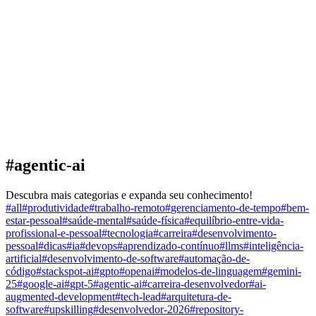
#
agentic-ai
Descubra mais categorias e expanda seu conhecimento!
#
all
#
produtividade
#
trabalho-remoto
#
gerenciamento-de-tempo
#
bem-
estar-pessoal
#
saúde-mental
#
saúde-física
#
equilíbrio-entre-vida-
profissional-e-pessoal
#
tecnologia
#
carreira
#
desenvolvimento-
pessoal
#
dicas
#
ia
#
devops
#
aprendizado-contínuo
#
llms
#
inteligência-
artificial
#
desenvolvimento-de-software
#
automação-de-
código
#
stackspot-ai
#
gpto
#
openai
#
modelos-de-linguagem
#
gemini-
25
#
google-ai
#
gpt-5
#
agentic-ai
#
carreira-desenvolvedor
#
ai-
augmented-development
#
tech-lead
#
arquitetura-de-
software
#
upskilling
#
desenvolvedor-2026
#
repository-