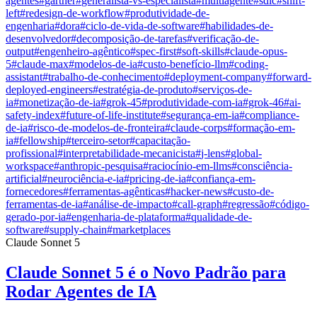
agentes
#
gartner
#
generalista-vs-especialista
#
multiagente
#
sdlc
#
shift-
left
#
redesign-de-workflow
#
produtividade-de-
engenharia
#
dora
#
ciclo-de-vida-de-software
#
habilidades-de-
desenvolvedor
#
decomposição-de-tarefas
#
verificação-de-
output
#
engenheiro-agêntico
#
spec-first
#
soft-skills
#
claude-opus-
5
#
claude-max
#
modelos-de-ia
#
custo-benefício-llm
#
coding-
assistant
#
trabalho-de-conhecimento
#
deployment-company
#
forward-
deployed-engineers
#
estratégia-de-produto
#
serviços-de-
ia
#
monetização-de-ia
#
grok-45
#
produtividade-com-ia
#
grok-46
#
ai-
safety-index
#
future-of-life-institute
#
segurança-em-ia
#
compliance-
de-ia
#
risco-de-modelos-de-fronteira
#
claude-corps
#
formação-em-
ia
#
fellowship
#
terceiro-setor
#
capacitação-
profissional
#
interpretabilidade-mecanicista
#
j-lens
#
global-
workspace
#
anthropic-pesquisa
#
raciocínio-em-llms
#
consciência-
artificial
#
neurociência-e-ia
#
pricing-de-ia
#
confiança-em-
fornecedores
#
ferramentas-agênticas
#
hacker-news
#
custo-de-
ferramentas-de-ia
#
análise-de-impacto
#
call-graph
#
regressão
#
código-
gerado-por-ia
#
engenharia-de-plataforma
#
qualidade-de-
software
#
supply-chain
#
marketplaces
Claude Sonnet 5
Claude Sonnet 5 é o Novo Padrão para
Rodar Agentes de IA