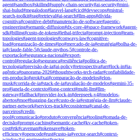
agent
#
sandbox
#
skillmd
#
supply-chain-security
#
ai-security
#
mini-
shai-hulud
#
megalodon
#
laravel-lang
#
cicd
#
devsecops
#
mistral-
search-toolkit
#
rag
#
retrieval
#
ai-search
#
llm-apps
#
dívida-
cognitiva
#
cognitive-debt
#
manutenção-de-software
#
agentic-
engineering
#
semantic-diffusion
#
dx-core-4
#
space-framework
#
agent-
sdk
#
billing
#
custo-de-tokens
#
lethal-trifecta
#
prompt-injection
#
team-
topologies
#
agent-topologies
#
conways-law
#
cognitive-
load
#
organização-de-times
#
ipo
#
mercado-de-ia
#
estratégia
#
bolha-de-
ia
#
claude-fable-5
#
claude-mythos-5
#
controle-de-
exportação
#
segurança-nacional
#
export-
control
#
regulação
#
segurança
#
resiliência
#
política-de-
tecnologia
#
previsão-de-ia
#
ai-policy
#
retrospectiva
#
arr
#
lock-in
#
ia-
agêntica
#
panorama-2026
#
thoughtworks-tech-radar
#
confiabilidade-
em-produção
#
grok
#
xai
#
comparação-de-modelos
#
elon-
musk
#
corrida-de-ia
#
stack-de-ia
#
avaliação-de-modelos
#
gemini-35-
pro
#
janela-de-contexto
#
long-context
#
multi-llm
#
llm-
gateway
#
fallback
#
provider-lock-in
#
deepseek-v4
#
modelos-
abertos
#
moe
#
hugging-face
#
custo-de-ia
#
estratégia-de-llm
#
claude-
partner-network
#
services-track
#
ecossistema
#
canal-de-
parceiros
#
credit-
pool
#
comunicação
#
produto
#
convergência
#
tooling
#
tomada-de-
decisão
#
prompt-caching
#
semantic-cache
#
kv-cache
#
token-
cost
#
rtk
#
caveman
#
tokensave
#
token-
efficiency
#
opencode
#
rust
#
custo-ia
#
vector-search
#
context-
window
#
ai-engineering
#
vector-