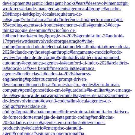
development
#
agentic-ide
#
agent-hooks
#
ears
#
desenvolvimento
#
git-
worktrees
#
claude-managed-agents
#
gemma-4
#
google
#
apache-
20
#
finops-ia
#
deploy-local
#
arquitetura-de-
ia
#
sglang
#
vllm
#
ollama
#
omlx
#
inferência-llm
#
performance
#
gpt-
55
#
coding-agents
#
ai-frontier
#
memento-skills
#
gemini-3
#
deep-
think
#
google-deepmind
#
raciocínio-de-
ia
#
benchmark
#
coding
#
google-io-2026
#
gemini-ultra-2
#
android-
17
#
preview
#
desenvolvedor
#
orquestração
#
vibe-
coding
#
propriedade-intelectual-ia
#
modelos-llm
#
api-ia
#
mercado-ia-
2026
#
claude-mythos
#
api-anthropic
#
lançamento-modelo
#
code-
review
#
qualidade-de-código
#
github
#
dívida-técnica
#
bounded-
autonomy
#
segurança-agentes-ia
#
stanford-ai-index-2026
#
relatório-
ia
#
adoção-ia
#
swe-bench
#
mercado-ia
#
segurança-
agentes
#
tendências-ia
#
dados-ia-2026
#
harness-
engineering
#
spdd
#
structured-prompt-driven-
development
#
paperclip-ai
#
orquestração-agentes
#
zero-human-
company
#
pentágono
#
ética-em-ia
#
guardrails
#
ia-militar
#
governança-
de-ia
#
segurança-de-ia
#
warp
#
terminal
#
agentes-de-ia
#
oz
#
ambiente-
de-desenvolvimento
#
qwen3-coder
#
llm-local
#
agentes-de-
código
#
privacidade-de-
código
#
gpu
#
alibaba
#
compute
#
infraestrutura-ia
#
multi-cloud
#
risco-
de-fornecedor
#
estratégia-de-ia
#
agentic-coding
#
tendências-
2026
#
dados-de-uso
#
agentes-em-produção
#
developer-
productivity
#
relatório
#
enterprise-ai
#
multi-
agent
#
confiança
#
segurança-operacional
#
ia-