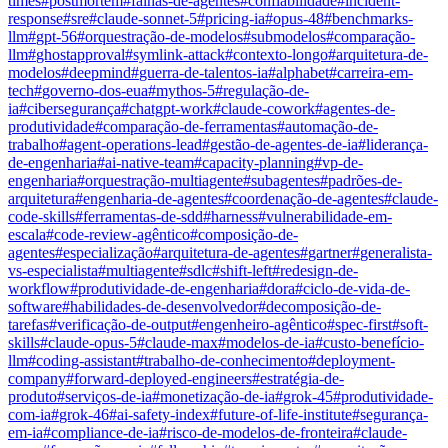
times
#
postmortem
#
falhas-de-agentes
#
confiabilidade
#
incident-
response
#
sre
#
claude-sonnet-5
#
pricing-ia
#
opus-48
#
benchmarks-
llm
#
gpt-56
#
orquestração-de-modelos
#
submodelos
#
comparação-
llm
#
ghostapproval
#
symlink-attack
#
contexto-longo
#
arquitetura-de-
modelos
#
deepmind
#
guerra-de-talentos-ia
#
alphabet
#
carreira-em-
tech
#
governo-dos-eua
#
mythos-5
#
regulação-de-
ia
#
cibersegurança
#
chatgpt-work
#
claude-cowork
#
agentes-de-
produtividade
#
comparação-de-ferramentas
#
automação-de-
trabalho
#
agent-operations-lead
#
gestão-de-agentes-de-ia
#
liderança-
de-engenharia
#
ai-native-team
#
capacity-planning
#
vp-de-
engenharia
#
orquestração-multiagente
#
subagentes
#
padrões-de-
arquitetura
#
engenharia-de-agentes
#
coordenação-de-agentes
#
claude-
code-skills
#
ferramentas-de-sdd
#
harness
#
vulnerabilidade-em-
escala
#
code-review-agêntico
#
composição-de-
agentes
#
especialização
#
arquitetura-de-agentes
#
gartner
#
generalista-
vs-especialista
#
multiagente
#
sdlc
#
shift-left
#
redesign-de-
workflow
#
produtividade-de-engenharia
#
dora
#
ciclo-de-vida-de-
software
#
habilidades-de-desenvolvedor
#
decomposição-de-
tarefas
#
verificação-de-output
#
engenheiro-agêntico
#
spec-first
#
soft-
skills
#
claude-opus-5
#
claude-max
#
modelos-de-ia
#
custo-benefício-
llm
#
coding-assistant
#
trabalho-de-conhecimento
#
deployment-
company
#
forward-deployed-engineers
#
estratégia-de-
produto
#
serviços-de-ia
#
monetização-de-ia
#
grok-45
#
produtividade-
com-ia
#
grok-46
#
ai-safety-index
#
future-of-life-institute
#
segurança-
em-ia
#
compliance-de-ia
#
risco-de-modelos-de-fronteira
#
claude-