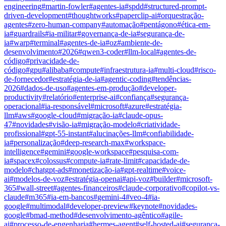
engineering
#
martin-fowler
#
agentes-ia
#
spdd
#
structured-prompt-
driven-development
#
thoughtworks
#
paperclip-ai
#
orquestração-
agentes
#
zero-human-company
#
automação
#
pentágono
#
ética-em-
ia
#
guardrails
#
ia-militar
#
governança-de-ia
#
segurança-de-
ia
#
warp
#
terminal
#
agentes-de-ia
#
oz
#
ambiente-de-
desenvolvimento
#
2026
#
qwen3-coder
#
llm-local
#
agentes-de-
código
#
privacidade-de-
código
#
gpu
#
alibaba
#
compute
#
infraestrutura-ia
#
multi-cloud
#
risco-
de-fornecedor
#
estratégia-de-ia
#
agentic-coding
#
tendências-
2026
#
dados-de-uso
#
agentes-em-produção
#
developer-
productivity
#
relatório
#
enterprise-ai
#
confiança
#
segurança-
operacional
#
ia-responsável
#
microsoft
#
azure
#
estratégia-
llm
#
aws
#
google-cloud
#
migração-ia
#
claude-opus-
47
#
novidades
#
visão-ia
#
migração-modelo
#
criatividade-
profissional
#
gpt-55-instant
#
alucinações-llm
#
confiabilidade-
ia
#
personalização
#
deep-research-max
#
workspace-
intelligence
#
gemini
#
google-workspace
#
pesquisa-com-
ia
#
spacex
#
colossus
#
compute-ia
#
rate-limit
#
capacidade-de-
modelo
#
chatgpt-ads
#
monetização-ia
#
gpt-realtime
#
voice-
ai
#
modelos-de-voz
#
estratégia-openai
#
api-voz
#
builder
#
microsoft-
365
#
wall-street
#
agentes-financeiros
#
claude-corporativo
#
copilot-vs-
claude
#
m365
#
ia-em-bancos
#
gemini-4
#
veo-4
#
ia-
google
#
multimodal
#
developer-preview
#
keynote
#
novidades-
google
#
bmad-method
#
desenvolvimento-agêntico
#
agile-
ai
#
processo-de-engenharia
#
hermes-agent
#
self-hosted-ai
#
segurança-