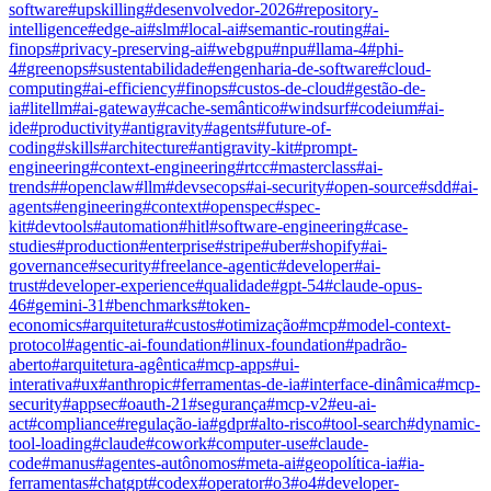
software
#
upskilling
#
desenvolvedor-2026
#
repository-
intelligence
#
edge-ai
#
slm
#
local-ai
#
semantic-routing
#
ai-
finops
#
privacy-preserving-ai
#
webgpu
#
npu
#
llama-4
#
phi-
4
#
greenops
#
sustentabilidade
#
engenharia-de-software
#
cloud-
computing
#
ai-efficiency
#
finops
#
custos-de-cloud
#
gestão-de-
ia
#
litellm
#
ai-gateway
#
cache-semântico
#
windsurf
#
codeium
#
ai-
ide
#
productivity
#
antigravity
#
agents
#
future-of-
coding
#
skills
#
architecture
#
antigravity-kit
#
prompt-
engineering
#
context-engineering
#
rtcc
#
masterclass
#
ai-
trends
#
#
openclaw
#
llm
#
devsecops
#
ai-security
#
open-source
#
sdd
#
ai-
agents
#
engineering
#
context
#
openspec
#
spec-
kit
#
devtools
#
automation
#
hitl
#
software-engineering
#
case-
studies
#
production
#
enterprise
#
stripe
#
uber
#
shopify
#
ai-
governance
#
security
#
freelance-agentic
#
developer
#
ai-
trust
#
developer-experience
#
qualidade
#
gpt-54
#
claude-opus-
46
#
gemini-31
#
benchmarks
#
token-
economics
#
arquitetura
#
custos
#
otimização
#
mcp
#
model-context-
protocol
#
agentic-ai-foundation
#
linux-foundation
#
padrão-
aberto
#
arquitetura-agêntica
#
mcp-apps
#
ui-
interativa
#
ux
#
anthropic
#
ferramentas-de-ia
#
interface-dinâmica
#
mcp-
security
#
appsec
#
oauth-21
#
segurança
#
mcp-v2
#
eu-ai-
act
#
compliance
#
regulação-ia
#
gdpr
#
alto-risco
#
tool-search
#
dynamic-
tool-loading
#
claude
#
cowork
#
computer-use
#
claude-
code
#
manus
#
agentes-autônomos
#
meta-ai
#
geopolítica-ia
#
ia-
ferramentas
#
chatgpt
#
codex
#
operator
#
o3
#
o4
#
developer-