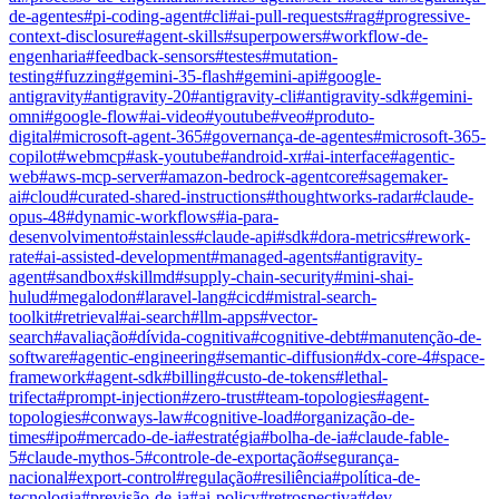
de-agentes
#
pi-coding-agent
#
cli
#
ai-pull-requests
#
rag
#
progressive-
context-disclosure
#
agent-skills
#
superpowers
#
workflow-de-
engenharia
#
feedback-sensors
#
testes
#
mutation-
testing
#
fuzzing
#
gemini-35-flash
#
gemini-api
#
google-
antigravity
#
antigravity-20
#
antigravity-cli
#
antigravity-sdk
#
gemini-
omni
#
google-flow
#
ai-video
#
youtube
#
veo
#
produto-
digital
#
microsoft-agent-365
#
governança-de-agentes
#
microsoft-365-
copilot
#
webmcp
#
ask-youtube
#
android-xr
#
ai-interface
#
agentic-
web
#
aws-mcp-server
#
amazon-bedrock-agentcore
#
sagemaker-
ai
#
cloud
#
curated-shared-instructions
#
thoughtworks-radar
#
claude-
opus-48
#
dynamic-workflows
#
ia-para-
desenvolvimento
#
stainless
#
claude-api
#
sdk
#
dora-metrics
#
rework-
rate
#
ai-assisted-development
#
managed-agents
#
antigravity-
agent
#
sandbox
#
skillmd
#
supply-chain-security
#
mini-shai-
hulud
#
megalodon
#
laravel-lang
#
cicd
#
mistral-search-
toolkit
#
retrieval
#
ai-search
#
llm-apps
#
vector-
search
#
avaliação
#
dívida-cognitiva
#
cognitive-debt
#
manutenção-de-
software
#
agentic-engineering
#
semantic-diffusion
#
dx-core-4
#
space-
framework
#
agent-sdk
#
billing
#
custo-de-tokens
#
lethal-
trifecta
#
prompt-injection
#
zero-trust
#
team-topologies
#
agent-
topologies
#
conways-law
#
cognitive-load
#
organização-de-
times
#
ipo
#
mercado-de-ia
#
estratégia
#
bolha-de-ia
#
claude-fable-
5
#
claude-mythos-5
#
controle-de-exportação
#
segurança-
nacional
#
export-control
#
regulação
#
resiliência
#
política-de-
tecnologia
#
previsão-de-ia
#
ai-policy
#
retrospectiva
#
dev-