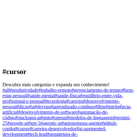
#
cursor
Descubra mais categorias e expanda seu conhecimento!
#
all
#
produtividade
#
trabalho-remoto
#
gerenciamento-de-tempo
#
bem-
estar-pessoal
#
saúde-mental
#
saúde-física
#
equilíbrio-entre-vida-
profissional-e-pessoal
#
tecnologia
#
carreira
#
desenvolvimento-
pessoal
#
dicas
#
ia
#
devops
#
aprendizado-contínuo
#
llms
#
inteligência-
artificial
#
desenvolvimento-de-software
#
automação-de-
código
#
stackspot-ai
#
gpto
#
openai
#
modelos-de-linguagem
#
gemini-
25
#
google-ai
#
gpt-5
#
agentic-ai
#
autonomous-agents
#
github-
copilot
#
cursor
#
carreira-desenvolvedor
#
ai-augmented-
development
#
tech-lead
#
arquitetura-de-