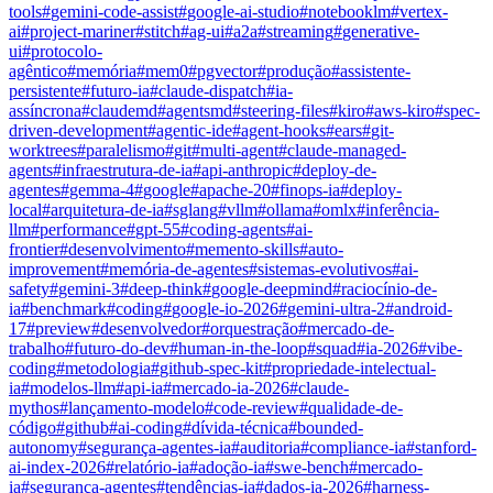
tools
#
gemini-code-assist
#
google-ai-studio
#
notebooklm
#
vertex-
ai
#
project-mariner
#
stitch
#
ag-ui
#
a2a
#
streaming
#
generative-
ui
#
protocolo-
agêntico
#
memória
#
mem0
#
pgvector
#
produção
#
assistente-
persistente
#
futuro-ia
#
claude-dispatch
#
ia-
assíncrona
#
claudemd
#
agentsmd
#
steering-files
#
kiro
#
aws-kiro
#
spec-
driven-development
#
agentic-ide
#
agent-hooks
#
ears
#
git-
worktrees
#
paralelismo
#
git
#
multi-agent
#
claude-managed-
agents
#
infraestrutura-de-ia
#
api-anthropic
#
deploy-de-
agentes
#
gemma-4
#
google
#
apache-20
#
finops-ia
#
deploy-
local
#
arquitetura-de-ia
#
sglang
#
vllm
#
ollama
#
omlx
#
inferência-
llm
#
performance
#
gpt-55
#
coding-agents
#
ai-
frontier
#
desenvolvimento
#
memento-skills
#
auto-
improvement
#
memória-de-agentes
#
sistemas-evolutivos
#
ai-
safety
#
gemini-3
#
deep-think
#
google-deepmind
#
raciocínio-de-
ia
#
benchmark
#
coding
#
google-io-2026
#
gemini-ultra-2
#
android-
17
#
preview
#
desenvolvedor
#
orquestração
#
mercado-de-
trabalho
#
futuro-do-dev
#
human-in-the-loop
#
squad
#
ia-2026
#
vibe-
coding
#
metodologia
#
github-spec-kit
#
propriedade-intelectual-
ia
#
modelos-llm
#
api-ia
#
mercado-ia-2026
#
claude-
mythos
#
lançamento-modelo
#
code-review
#
qualidade-de-
código
#
github
#
ai-coding
#
dívida-técnica
#
bounded-
autonomy
#
segurança-agentes-ia
#
auditoria
#
compliance-ia
#
stanford-
ai-index-2026
#
relatório-ia
#
adoção-ia
#
swe-bench
#
mercado-
ia
#
segurança-agentes
#
tendências-ia
#
dados-ia-2026
#
harness-