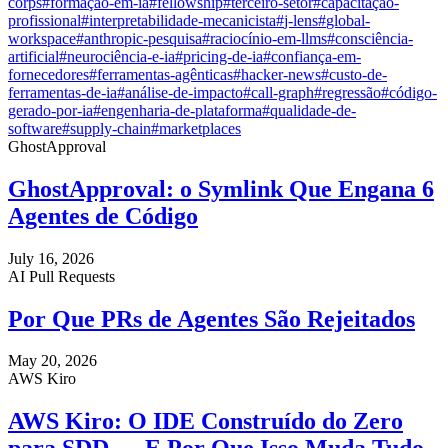
corps
#
formação-em-ia
#
fellowship
#
terceiro-setor
#
capacitação-
profissional
#
interpretabilidade-mecanicista
#
j-lens
#
global-
workspace
#
anthropic-pesquisa
#
raciocínio-em-llms
#
consciência-
artificial
#
neurociência-e-ia
#
pricing-de-ia
#
confiança-em-
fornecedores
#
ferramentas-agênticas
#
hacker-news
#
custo-de-
ferramentas-de-ia
#
análise-de-impacto
#
call-graph
#
regressão
#
código-
gerado-por-ia
#
engenharia-de-plataforma
#
qualidade-de-
software
#
supply-chain
#
marketplaces
GhostApproval
GhostApproval: o Symlink Que Engana 6
Agentes de Código
July 16, 2026
AI Pull Requests
Por Que PRs de Agentes São Rejeitados
May 20, 2026
AWS Kiro
AWS Kiro: O IDE Construído do Zero