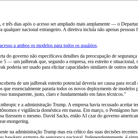
o, e três dias após o acesso ser ampliado mais amplamente — o Depart
a qualquer nacional estrangeiro. A diretiva incluía não apenas pessoas
 acesso a ambos os modelos para todos os usuários
.
arta do governo não especificava detalhes da preocupação de segurança
5 — um jailbreak que, segundo a empresa, era estreito e situacional, nã
 poderia ser usado para elicitar capacidades similares de outros mode
scoberta de um jailbreak estreito potencial deveria ser causa para reca
mos que essencialmente pararia todos os novos deployments de modelos p
so transparente, justo, claro e fundamentado em fatos técnicos."
 Anthropic e a administração Trump. A empresa havia recusado aceitar 
autônomos e vigilância doméstica em massa. Em março, o Pentágono hav
efesa fizessem o mesmo. David Sacks, então AI czar do governo americ
 fear-mongering.
ente na administração Trump mas era crítico das suas decisões recentes
ar ou hawkery extrema de segurança nacional. Independentemente, é simp