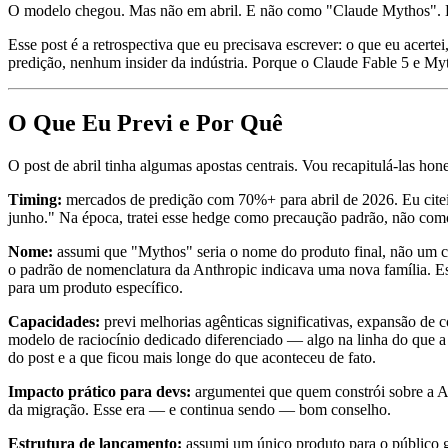
O modelo chegou. Mas não em abril. E não como "Claude Mythos". E 
Esse post é a retrospectiva que eu precisava escrever: o que eu ace
predição, nenhum insider da indústria. Porque o Claude Fable 5 e My
O Que Eu Previ e Por Quê
O post de abril tinha algumas apostas centrais. Vou recapitulá-las hon
Timing:
mercados de predição com 70%+ para abril de 2026. Eu citei 
junho." Na época, tratei esse hedge como precaução padrão, não como 
Nome:
assumi que "Mythos" seria o nome do produto final, não um co
o padrão de nomenclatura da Anthropic indicava uma nova família. Es
para um produto específico.
Capacidades:
previ melhorias agênticas significativas, expansão de
modelo de raciocínio dedicado diferenciado — algo na linha do que a 
do post e a que ficou mais longe do que aconteceu de fato.
Impacto prático para devs:
argumentei que quem constrói sobre a AP
da migração. Esse era — e continua sendo — bom conselho.
Estrutura de lançamento:
assumi um único produto para o público ge