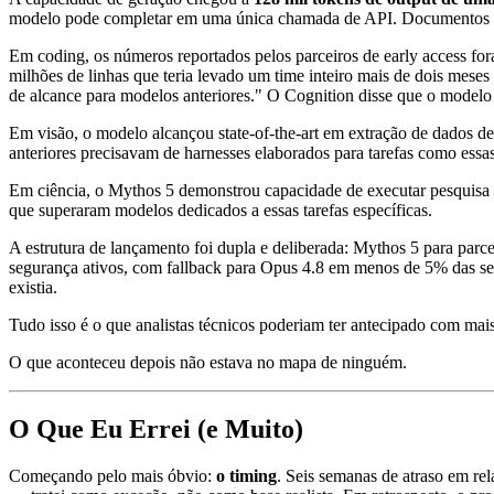
modelo pode completar em uma única chamada de API. Documentos técn
Em coding, os números reportados pelos parceiros de early access f
milhões de linhas que teria levado um time inteiro mais de dois mese
de alcance para modelos anteriores." O Cognition disse que o modelo
Em visão, o modelo alcançou state-of-the-art em extração de dados de 
anteriores precisavam de harnesses elaborados para tarefas como essas
Em ciência, o Mythos 5 demonstrou capacidade de executar pesquisa 
que superaram modelos dedicados a essas tarefas específicas.
A estrutura de lançamento foi dupla e deliberada: Mythos 5 para parce
segurança ativos, com fallback para Opus 4.8 em menos de 5% das se
existia.
Tudo isso é o que analistas técnicos poderiam ter antecipado com mai
O que aconteceu depois não estava no mapa de ninguém.
O Que Eu Errei (e Muito)
Começando pelo mais óbvio:
o timing
. Seis semanas de atraso em re