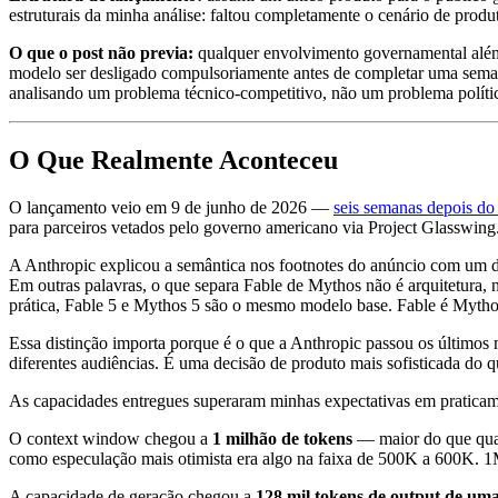
estruturais da minha análise: faltou completamente o cenário de prod
O que o post não previa:
qualquer envolvimento governamental além 
modelo ser desligado compulsoriamente antes de completar uma seman
analisando um problema técnico-competitivo, não um problema polític
O Que Realmente Aconteceu
O lançamento veio em 9 de junho de 2026 —
seis semanas depois do
para parceiros vetados pelo governo americano via Project Glasswing
A Anthropic explicou a semântica nos footnotes do anúncio com um d
Em outras palavras, o que separa Fable de Mythos não é arquitetura,
prática, Fable 5 e Mythos 5 são o mesmo modelo base. Fable é Mythos
Essa distinção importa porque é o que a Anthropic passou os últimos
diferentes audiências. É uma decisão de produto mais sofisticada do 
As capacidades entregues superaram minhas expectativas em pratica
O context window chegou a
1 milhão de tokens
— maior do que qualq
como especulação mais otimista era algo na faixa de 500K a 600K. 1
A capacidade de geração chegou a
128 mil tokens de output de uma