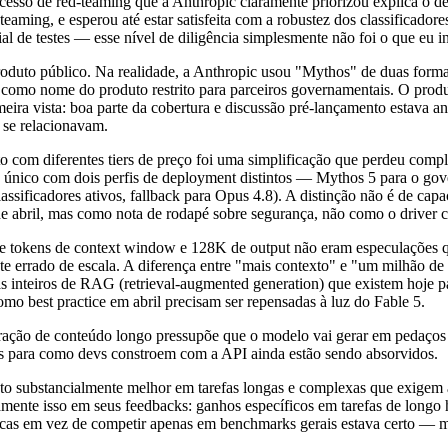
ocesso de red-teaming que a Anthropic claramente priorizou explica o
-teaming, e esperou até estar satisfeita com a robustez dos classificado
ial de testes — esse nível de diligência simplesmente não foi o que eu i
duto público. Na realidade, a Anthropic usou "Mythos" de duas formas
e como nome do produto restrito para parceiros governamentais. O prod
rimeira vista: boa parte da cobertura e discussão pré-lançamento esta
 se relacionavam.
 com diferentes tiers de preço foi uma simplificação que perdeu compl
 único com dois perfis de deployment distintos — Mythos 5 para o gove
lassificadores ativos, fallback para Opus 4.8). A distinção não é de ca
 abril, mas como nota de rodapé sobre segurança, não como o driver cen
 tokens de context window e 128K de output não eram especulações q
nte errado de escala. A diferença entre "mais contexto" e "um milhão de
mas inteiros de RAG (retrieval-augmented generation) que existem hoje
mo best practice em abril precisam ser repensadas à luz do Fable 5.
ção de conteúdo longo pressupõe que o modelo vai gerar em pedaços e
 para como devs constroem com a API ainda estão sendo absorvidos.
ato substancialmente melhor em tarefas longas e complexas que exigem a
ente isso em seus feedbacks: ganhos específicos em tarefas de longo 
cas em vez de competir apenas em benchmarks gerais estava certo — 