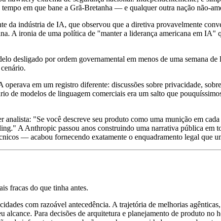
o tempo em que bane a Grã-Bretanha — e qualquer outra nação não-am
te da indústria de IA, que observou que a diretiva provavelmente conv
. A ironia de uma política de "manter a liderança americana em IA" qu
delo desligado por ordem governamental em menos de uma semana de la
cenário.
operava em um registro diferente: discussões sobre privacidade, sobre 
ário de modelos de linguagem comerciais era um salto que pouquíssimo
uer analista: "Se você descreve seu produto como uma munição em cada 
ng." A Anthropic passou anos construindo uma narrativa pública em tor
técnicos — acabou fornecendo exatamente o enquadramento legal que um 
s fracas do que tinha antes.
cidades com razoável antecedência. A trajetória de melhorias agênticas
alcance. Para decisões de arquitetura e planejamento de produto no hori