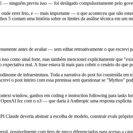
— ninguém previu isso — foi desligado compulsoriamente pelo govern
rtei, onde errei feio, e — mais importante — o que aconteceu que não e
thos 5 contam uma história sobre os limites da análise técnica em um 
estamente antes de avaliar — sem editar retroativamente o que escrevi p
isso como sinal forte, mas também mencionei explicitamente que "exis
expectativa real. A frase estava lá mais para cobrir o cenário do que
dinome de infraestrutura. Toda a narrativa do post foi construída em
crevi o post inteiro com essa premissa sem questionar se "Mythos" pode
 context window, ganhos em coding e instruction following para tasks l
OpenAI fez com o o3 — que daria à Anthropic uma resposta explícita na
I Claude deveria abstrair a escolha de modelo, construir evals próprio
ral, possivelmente com tiers de preço diferenciados para acesso a capa