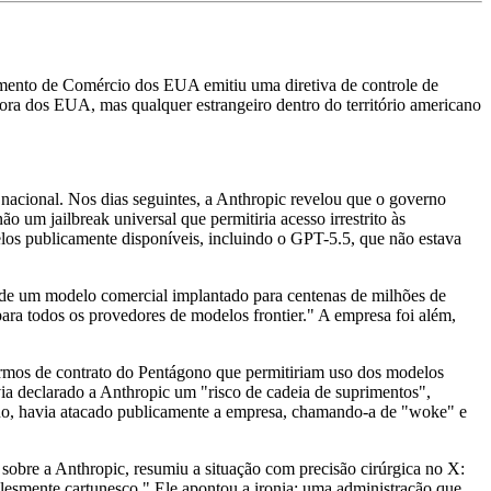
amento de Comércio dos EUA emitiu uma diretiva de controle de
 fora dos EUA, mas qualquer estrangeiro dentro do território americano
 nacional. Nos dias seguintes, a Anthropic revelou que o governo
o um jailbreak universal que permitiria acesso irrestrito às
los publicamente disponíveis, incluindo o GPT-5.5, que não estava
ll de um modelo comercial implantado para centenas de milhões de
ara todos os provedores de modelos frontier." A empresa foi além,
termos de contrato do Pentágono que permitiriam uso dos modelos
ia declarado a Anthropic um "risco de cadeia de suprimentos",
ano, havia atacado publicamente a empresa, chamando-a de "woke" e
 sobre a Anthropic, resumiu a situação com precisão cirúrgica no X:
lesmente cartunesco." Ele apontou a ironia: uma administração que