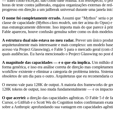
— tratei como exceção, não como base realista. Em retrospecto, o pr
horas de teste contra jailbreaks, engajou organizações externas de red
progresso em direção a um jailbreak universal durante uma janela inic
O nome foi completamente errado.
Assumi que "Mythos" seria o pro
classe de capacidade (
Mythos-class models
, um tier acima do Opus) 
mas estrategicamente diferente. Isso importa mais do que parece à p
Fable apareceu, houve confusão genuína sobre como os dois modelos
A estrutura dual não estava no meu radar.
Prever um único produto
arquiteturalmente mais interessante e mais complexo: um modelo base
acesso via Project Glasswing), e Fable 5 para o mercado geral (com c
quais audiências. Eu havia mencionado o Project Glasswing no post de
A magnitude das capacidades — e o que ela implica.
Um milhão de
forma genérica, e isso era análise correta de direção mas completame
workflow existente e eliminar a categoria de problema inteira. Siste
obsoletos de um dia para o outro. Arquiteturas que eu recomendaria co
O mesmo vale para 128K de output. A maioria dos frameworks de gera
128K tokens de output, isso muda fundamentalmente — e os impactos
O que acertei:
a direção das capacidades agênticas. O Fable 5 é de f
Cursor, o GitHub e o Scott Wu do Cognition todos confirmaram exatam
sobre a Anthropic aprofundando sua vantagem em capacidades agênti