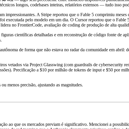
icos longos, codebases inteiras, relatórios extensos — tudo isso pod
oram impressionantes. A Stripe reportou que o Fable 5 comprimiu mes
s foi executada pelo modelo em um dia. O Cursor reportou que o Fable 
 lidera no FrontierCode, avaliação de coding de produção de alta qual
figuras científicas detalhadas e em reconstrução de código fonte de ap
.
autônoma de forma que não estava no radar da comunidade em abril: de
iros vetados via Project Glasswing (com guardrails de cybersecurity re
ssões). Precificação a $10 por milhão de tokens de input e $50 por 
s ou menos precisão, ajustando as magnitudes.
lação ao que os mercados previam é significativo. Mencionei a possibil