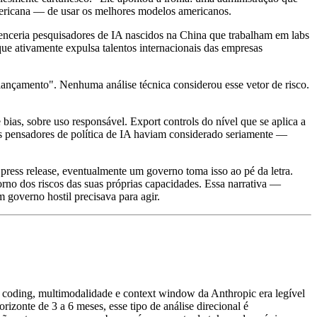
ericana — de usar os melhores modelos americanos.
enceria pesquisadores de IA nascidos na China que trabalham em labs
e ativamente expulsa talentos internacionais das empresas
nçamento". Nenhuma análise técnica considerou esse vetor de risco.
bias, sobre uso responsável. Export controls do nível que se aplica a
s pensadores de política de IA haviam considerado seriamente —
press release, eventualmente um governo toma isso ao pé da letra.
no dos riscos das suas próprias capacidades. Essa narrativa —
governo hostil precisava para agir.
, coding, multimodalidade e context window da Anthropic era legível
zonte de 3 a 6 meses, esse tipo de análise direcional é