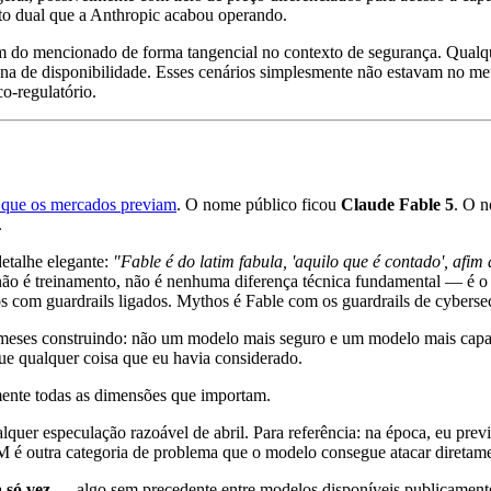
uto dual que a Anthropic acabou operando.
do mencionado de forma tangencial no contexto de segurança. Qualque
a de disponibilidade. Esses cenários simplesmente não estavam no meu
o-regulatório.
 que os mercados previam
. O nome público ficou
Claude Fable 5
. O n
.
etalhe elegante:
"Fable é do latim fabula, 'aquilo que é contado', afim
 não é treinamento, não é nenhuma diferença técnica fundamental — é o
 com guardrails ligados. Mythos é Fable com os guardrails de cybersec
 meses construindo: não um modelo mais seguro e um modelo mais capaz
que qualquer coisa que eu havia considerado.
mente todas as dimensões que importam.
uer especulação razoável de abril. Para referência: na época, eu prev
M é outra categoria de problema que o modelo consegue atacar diretame
 só vez
— algo sem precedente entre modelos disponíveis publicamente