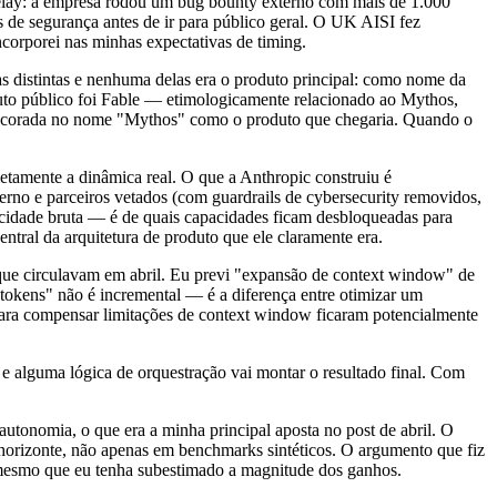
 delay: a empresa rodou um bug bounty externo com mais de 1.000
res de segurança antes de ir para público geral. O UK AISI fez
ncorporei nas minhas expectativas de timing.
 distintas e nenhuma delas era o produto principal: como nome da
uto público foi Fable — etimologicamente relacionado ao Mythos,
va ancorada no nome "Mythos" como o produto que chegaria. Quando o
etamente a dinâmica real. O que a Anthropic construiu é
rno e parceiros vetados (com guardrails de cybersecurity removidos,
pacidade bruta — é de quais capacidades ficam desbloqueadas para
tral da arquitetura de produto que ele claramente era.
ue circulavam em abril. Eu previ "expansão de context window" de
 tokens" não é incremental — é a diferença entre otimizar um
 para compensar limitações de context window ficaram potencialmente
 alguma lógica de orquestração vai montar o resultado final. Com
utonomia, o que era a minha principal aposta no post de abril. O
horizonte, não apenas em benchmarks sintéticos. O argumento que fiz
mesmo que eu tenha subestimado a magnitude dos ganhos.