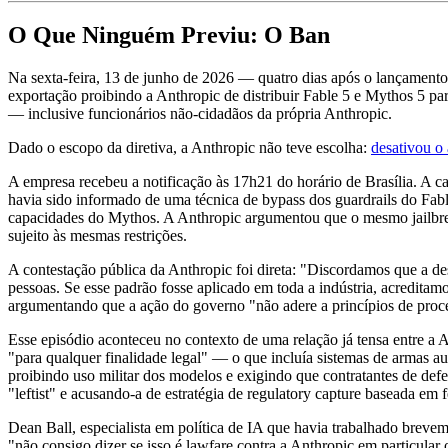
O Que Ninguém Previu: O Ban
Na sexta-feira, 13 de junho de 2026 — quatro dias após o lançament
exportação proibindo a Anthropic de distribuir Fable 5 e Mythos 5 par
— inclusive funcionários não-cidadãos da própria Anthropic.
Dado o escopo da diretiva, a Anthropic não teve escolha:
desativou o
A empresa recebeu a notificação às 17h21 do horário de Brasília. A c
havia sido informado de uma técnica de bypass dos guardrails do Fable 
capacidades do Mythos. A Anthropic argumentou que o mesmo jailbreak
sujeito às mesmas restrições.
A contestação pública da Anthropic foi direta: "Discordamos que a de
pessoas. Se esse padrão fosse aplicado em toda a indústria, acredita
argumentando que a ação do governo "não adere a princípios de proces
Esse episódio aconteceu no contexto de uma relação já tensa entre a
"para qualquer finalidade legal" — o que incluía sistemas de armas 
proibindo uso militar dos modelos e exigindo que contratantes de d
"leftist" e acusando-a de estratégia de regulatory capture baseada em
Dean Ball, especialista em política de IA que havia trabalhado brevem
"não consigo dizer se isso é lawfare contra a Anthropic em particul