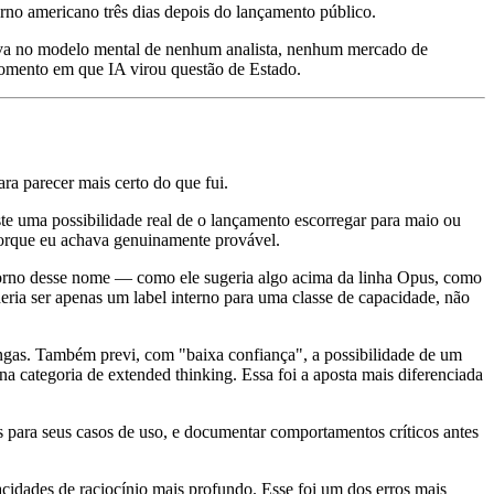
o americano três dias depois do lançamento público.
stava no modelo mental de nenhum analista, nenhum mercado de
momento em que IA virou questão de Estado.
ara parecer mais certo do que fui.
te uma possibilidade real de o lançamento escorregar para maio ou
 porque eu achava genuinamente provável.
 torno desse nome — como ele sugeria algo acima da linha Opus, como
ria ser apenas um label interno para uma classe de capacidade, não
ongas. Também previ, com "baixa confiança", a possibilidade de um
 categoria de extended thinking. Essa foi a aposta mais diferenciada
s para seus casos de uso, e documentar comportamentos críticos antes
cidades de raciocínio mais profundo. Esse foi um dos erros mais