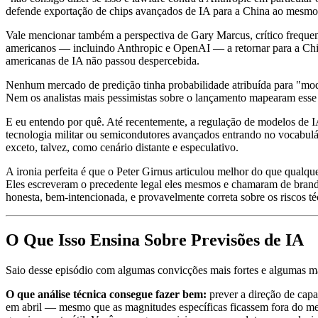
defende exportação de chips avançados de IA para a China ao mesm
Vale mencionar também a perspectiva de Gary Marcus, crítico frequen
americanos — incluindo Anthropic e OpenAI — a retornar para a China
americanas de IA não passou despercebida.
Nenhum mercado de predição tinha probabilidade atribuída para "mo
Nem os analistas mais pessimistas sobre o lançamento mapearam esse 
E eu entendo por quê. Até recentemente, a regulação de modelos de IA 
tecnologia militar ou semicondutores avançados entrando no vocabul
exceto, talvez, como cenário distante e especulativo.
A ironia perfeita é que o Peter Girnus articulou melhor do que qualq
Eles escreveram o precedente legal eles mesmos e chamaram de brandi
honesta, bem-intencionada, e provavelmente correta sobre os riscos 
O Que Isso Ensina Sobre Previsões de IA
Saio desse episódio com algumas convicções mais fortes e algumas mai
O que análise técnica consegue fazer bem:
prever a direção de capa
em abril — mesmo que as magnitudes específicas ficassem fora do meu 