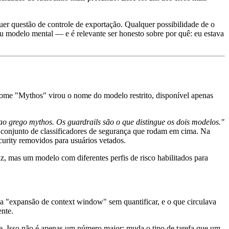
r questão de controle de exportação. Qualquer possibilidade de o
 modelo mental — e é relevante ser honesto sobre por quê: eu estava
ome "Mythos" virou o nome do modelo restrito, disponível apenas
 ao grego mythos. Os guardrails são o que distingue os dois modelos."
 conjunto de classificadores de segurança que rodam em cima. Na
urity removidos para usuários vetados.
, mas um modelo com diferentes perfis de risco habilitados para
ia "expansão de context window" sem quantificar, e o que circulava
nte.
. Isso não é apenas um número maior: muda o tipo de tarefa que um