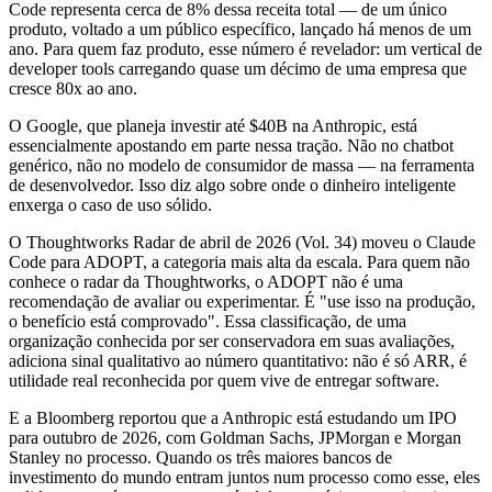
Code representa cerca de 8% dessa receita total — de um único
produto, voltado a um público específico, lançado há menos de um
ano. Para quem faz produto, esse número é revelador: um vertical de
developer tools carregando quase um décimo de uma empresa que
cresce 80x ao ano.
O Google, que planeja investir até $40B na Anthropic, está
essencialmente apostando em parte nessa tração. Não no chatbot
genérico, não no modelo de consumidor de massa — na ferramenta
de desenvolvedor. Isso diz algo sobre onde o dinheiro inteligente
enxerga o caso de uso sólido.
O Thoughtworks Radar de abril de 2026 (Vol. 34) moveu o Claude
Code para ADOPT, a categoria mais alta da escala. Para quem não
conhece o radar da Thoughtworks, o ADOPT não é uma
recomendação de avaliar ou experimentar. É "use isso na produção,
o benefício está comprovado". Essa classificação, de uma
organização conhecida por ser conservadora em suas avaliações,
adiciona sinal qualitativo ao número quantitativo: não é só ARR, é
utilidade real reconhecida por quem vive de entregar software.
E a Bloomberg reportou que a Anthropic está estudando um IPO
para outubro de 2026, com Goldman Sachs, JPMorgan e Morgan
Stanley no processo. Quando os três maiores bancos de
investimento do mundo entram juntos num processo como esse, eles