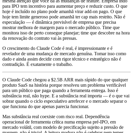
mesma atenção que você dá às mudanças de feature. Empresa indo
para IPO tem incentivo para aumentar preço e reduzir custo. O que
hoje é incluído no plano pode amanhã virar add-on pago. O que
hoje tem limite generoso pode amanhã ter cap mais restrito. Não é
especulação — é dinâmica previsível de empresa que precisa
mostrar melhora de margem para o mercado público. Time que
monitora isso de perto consegue planejar; time que descobre na hora
da renovação do contrato vai às pressas.
O crescimento do Claude Code é real, é impressionante e é
revelador de uma mudança de mercado genuína. Tomar isso como
dado e ainda assim decidir com rigor técnico e estratégico não é
contradição. É exatamente o trabalho.
O Claude Code chegou a $2.5B ARR mais rápido do que qualquer
produto SaaS na história porque resolveu um problema verificável
para um público que paga quando a ferramenta entrega. Isso é
substância real, não hype. E a substância real importa — é o que vai
sobrar quando o ciclo especulativo arrefecer e o mercado separar o
que funciona do que apenas parecia funcionar.
Mas substância real coexiste com risco real. Dependência
operacional de ferramenta crítica numa empresa pré-IPO, em
mercado volátil, com modelo de precificação sujeito a pressão de
margem, não é trivial. A leitura madura não é celebrar nem temer —