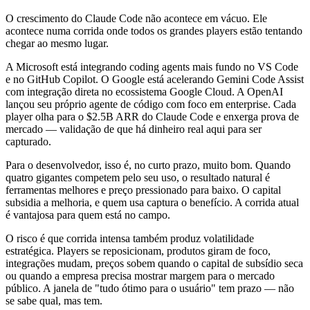
O crescimento do Claude Code não acontece em vácuo. Ele
acontece numa corrida onde todos os grandes players estão tentando
chegar ao mesmo lugar.
A Microsoft está integrando coding agents mais fundo no VS Code
e no GitHub Copilot. O Google está acelerando Gemini Code Assist
com integração direta no ecossistema Google Cloud. A OpenAI
lançou seu próprio agente de código com foco em enterprise. Cada
player olha para o $2.5B ARR do Claude Code e enxerga prova de
mercado — validação de que há dinheiro real aqui para ser
capturado.
Para o desenvolvedor, isso é, no curto prazo, muito bom. Quando
quatro gigantes competem pelo seu uso, o resultado natural é
ferramentas melhores e preço pressionado para baixo. O capital
subsidia a melhoria, e quem usa captura o benefício. A corrida atual
é vantajosa para quem está no campo.
O risco é que corrida intensa também produz volatilidade
estratégica. Players se reposicionam, produtos giram de foco,
integrações mudam, preços sobem quando o capital de subsídio seca
ou quando a empresa precisa mostrar margem para o mercado
público. A janela de "tudo ótimo para o usuário" tem prazo — não
se sabe qual, mas tem.