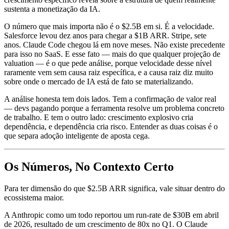
sustenta a monetização da IA.
O número que mais importa não é o $2.5B em si. É a velocidade.
Salesforce levou dez anos para chegar a $1B ARR. Stripe, sete
anos. Claude Code chegou lá em nove meses. Não existe precedente
para isso no SaaS. E esse fato — mais do que qualquer projeção de
valuation — é o que pede análise, porque velocidade desse nível
raramente vem sem causa raiz específica, e a causa raiz diz muito
sobre onde o mercado de IA está de fato se materializando.
A análise honesta tem dois lados. Tem a confirmação de valor real
— devs pagando porque a ferramenta resolve um problema concreto
de trabalho. E tem o outro lado: crescimento explosivo cria
dependência, e dependência cria risco. Entender as duas coisas é o
que separa adoção inteligente de aposta cega.
Os Números, No Contexto Certo
Para ter dimensão do que $2.5B ARR significa, vale situar dentro do
ecossistema maior.
A Anthropic como um todo reportou um run-rate de $30B em abril
de 2026, resultado de um crescimento de 80x no Q1. O Claude