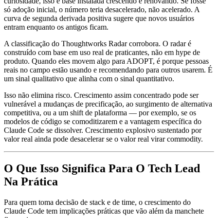
curiosidade, isso é base instalada crescendo e renovando. Se fosse
só adoção inicial, o número teria desacelerado, não acelerado. A
curva de segunda derivada positiva sugere que novos usuários
entram enquanto os antigos ficam.
A classificação do Thoughtworks Radar corrobora. O radar é
construído com base em uso real de praticantes, não em hype de
produto. Quando eles movem algo para ADOPT, é porque pessoas
reais no campo estão usando e recomendando para outros usarem. É
um sinal qualitativo que alinha com o sinal quantitativo.
Isso não elimina risco. Crescimento assim concentrado pode ser
vulnerável a mudanças de precificação, ao surgimento de alternativa
competitiva, ou a um shift de plataforma — por exemplo, se os
modelos de código se comoditizarem e a vantagem específica do
Claude Code se dissolver. Crescimento explosivo sustentado por
valor real ainda pode desacelerar se o valor real virar commodity.
O Que Isso Significa Para O Tech Lead
Na Prática
Para quem toma decisão de stack e de time, o crescimento do
Claude Code tem implicações práticas que vão além da manchete