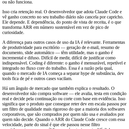
ou não funciona.
Isso cria retenção real. O desenvolvedor que adota Claude Code e
vê ganho concreto no seu trabalho diário não cancela por capricho.
Ele depende. E dependência, do ponto de vista de receita, é o que
transforma ARR em número sustentável em vez de pico de
curiosidade.
A diferença para outros casos de uso da IA é relevante. Ferramentas
de produtividade para escritório — geração de e-mail, resumo de
documento, slide automático — têm utilidade, mas o ganho é
incremental e difuso. Difícil de medir, difícil de justificar como
indispensável. Coding é diferente: o ganho é mensurável, repetível e
integrado no fluxo core do trabalho. Essa é a razão pela qual,
quando o mercado de IA começa a separar hype de substância, dev
tools fica de pé e outros cases vacilam.
Há um ângulo de mercado que também explica o resultado. O
desenvolvedor não compra software — ele avalia, testa em condição
real e decide pela continuação ou corte com base em evidência. Isso
significa que o produto que consegue reter dev em escala passou por
um filtro de qualidade mais rigoroso do que a maioria dos softwares
corporativos, que são comprados por quem não usa e avaliados por
quem não decide. Quando o ARR do Claude Code cresce com essa
velocidade, parte do sinal é que ele passou nesse filtro