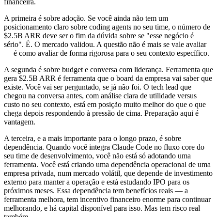
financeira.
A primeira é sobre adoção. Se você ainda não tem um
posicionamento claro sobre coding agents no seu time, o número de
$2.5B ARR deve ser o fim da dúvida sobre se "esse negócio é
sério". É. O mercado validou. A questão não é mais se vale avaliar
— é como avaliar de forma rigorosa para o seu contexto específico.
A segunda é sobre budget e conversa com liderança. Ferramenta que
gera $2.5B ARR é ferramenta que o board da empresa vai saber que
existe. Você vai ser perguntado, se já não foi. O tech lead que
chegou na conversa antes, com análise clara de utilidade versus
custo no seu contexto, está em posição muito melhor do que o que
chega depois respondendo à pressão de cima. Preparação aqui é
vantagem.
A terceira, e a mais importante para o longo prazo, é sobre
dependência. Quando você integra Claude Code no fluxo core do
seu time de desenvolvimento, você não está só adotando uma
ferramenta. Você está criando uma dependência operacional de uma
empresa privada, num mercado volátil, que depende de investimento
externo para manter a operação e está estudando IPO para os
próximos meses. Essa dependência tem benefícios reais — a
ferramenta melhora, tem incentivo financeiro enorme para continuar
melhorando, e há capital disponível para isso. Mas tem risco real
também.