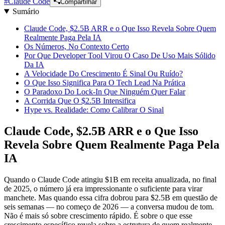
#
Claude Code
Compartilhar
Sumário
Claude Code, $2.5B ARR e o Que Isso Revela Sobre Quem
Realmente Paga Pela IA
Os Números, No Contexto Certo
Por Que Developer Tool Virou O Caso De Uso Mais Sólido
Da IA
A Velocidade Do Crescimento É Sinal Ou Ruído?
O Que Isso Significa Para O Tech Lead Na Prática
O Paradoxo Do Lock-In Que Ninguém Quer Falar
A Corrida Que O $2.5B Intensifica
Hype vs. Realidade: Como Calibrar O Sinal
Claude Code, $2.5B ARR e o Que Isso
Revela Sobre Quem Realmente Paga Pela
IA
Quando o Claude Code atingiu $1B em receita anualizada, no final
de 2025, o número já era impressionante o suficiente para virar
manchete. Mas quando essa cifra dobrou para $2.5B em questão de
seis semanas — no começo de 2026 — a conversa mudou de tom.
Não é mais só sobre crescimento rápido. É sobre o que esse
crescimento específico revela sobre a estrutura de quem realmente