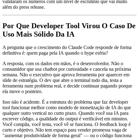
validaram os números com um nível de escrutínio que vai muito
além do press release.
Por Que Developer Tool Virou O Caso De
Uso Mais Sólido Da IA
A pergunta que o crescimento do Claude Code responde de forma
definitiva é: quem paga pela IA quando o hype esfria?
A resposta, com os dados em mãos, é o desenvolvedor. Não o
consumidor que usa chatbot por curiosidade e cancela na próxima
semana. Não o executivo que aprova ferramenta por aparecer em
slide de estratégia. O dev que abre o terminal todo dia, testa a
ferramenta num problema real, e decide continuar pagando porque
ela move o ponteiro.
Isso não é acidente. É a estrutura do problema que faz developer
tool funcionar melhor como modelo de monetização de IA do que
qualquer outro vertical no curto prazo. Quando você usa IA para
escrever código, a qualidade do output é verificável em minutos.
Você compila, você testa, você vê se funciona. O feedback loop é
curto e objetivo. Não tem espaço para vender promessa vaga de
"aumentar produtividade de forma geral" — ou o código funciona