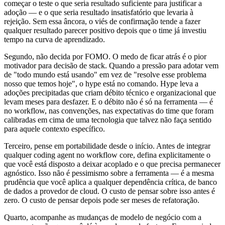
começar o teste o que seria resultado suficiente para justificar a
adoção — e o que seria resultado insatisfatório que levaria à
rejeição. Sem essa âncora, o viés de confirmação tende a fazer
qualquer resultado parecer positivo depois que o time já investiu
tempo na curva de aprendizado.
Segundo, não decida por FOMO. O medo de ficar atrás é o pior
motivador para decisão de stack. Quando a pressão para adotar vem
de "todo mundo está usando" em vez de "resolve esse problema
nosso que temos hoje", o hype está no comando. Hype leva a
adoções precipitadas que criam débito técnico e organizacional que
levam meses para desfazer. E o débito não é só na ferramenta — é
no workflow, nas convenções, nas expectativas do time que foram
calibradas em cima de uma tecnologia que talvez não faça sentido
para aquele contexto específico.
Terceiro, pense em portabilidade desde o início. Antes de integrar
qualquer coding agent no workflow core, defina explicitamente o
que você está disposto a deixar acoplado e o que precisa permanecer
agnóstico. Isso não é pessimismo sobre a ferramenta — é a mesma
prudência que você aplica a qualquer dependência crítica, de banco
de dados a provedor de cloud. O custo de pensar sobre isso antes é
zero. O custo de pensar depois pode ser meses de refatoração.
Quarto, acompanhe as mudanças de modelo de negócio com a