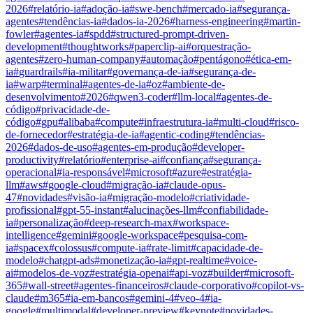
2026
#
relatório-ia
#
adoção-ia
#
swe-bench
#
mercado-ia
#
segurança-
agentes
#
tendências-ia
#
dados-ia-2026
#
harness-engineering
#
martin-
fowler
#
agentes-ia
#
spdd
#
structured-prompt-driven-
development
#
thoughtworks
#
paperclip-ai
#
orquestração-
agentes
#
zero-human-company
#
automação
#
pentágono
#
ética-em-
ia
#
guardrails
#
ia-militar
#
governança-de-ia
#
segurança-de-
ia
#
warp
#
terminal
#
agentes-de-ia
#
oz
#
ambiente-de-
desenvolvimento
#
2026
#
qwen3-coder
#
llm-local
#
agentes-de-
código
#
privacidade-de-
código
#
gpu
#
alibaba
#
compute
#
infraestrutura-ia
#
multi-cloud
#
risco-
de-fornecedor
#
estratégia-de-ia
#
agentic-coding
#
tendências-
2026
#
dados-de-uso
#
agentes-em-produção
#
developer-
productivity
#
relatório
#
enterprise-ai
#
confiança
#
segurança-
operacional
#
ia-responsável
#
microsoft
#
azure
#
estratégia-
llm
#
aws
#
google-cloud
#
migração-ia
#
claude-opus-
47
#
novidades
#
visão-ia
#
migração-modelo
#
criatividade-
profissional
#
gpt-55-instant
#
alucinações-llm
#
confiabilidade-
ia
#
personalização
#
deep-research-max
#
workspace-
intelligence
#
gemini
#
google-workspace
#
pesquisa-com-
ia
#
spacex
#
colossus
#
compute-ia
#
rate-limit
#
capacidade-de-
modelo
#
chatgpt-ads
#
monetização-ia
#
gpt-realtime
#
voice-
ai
#
modelos-de-voz
#
estratégia-openai
#
api-voz
#
builder
#
microsoft-
365
#
wall-street
#
agentes-financeiros
#
claude-corporativo
#
copilot-vs-
claude
#
m365
#
ia-em-bancos
#
gemini-4
#
veo-4
#
ia-
google
#
multimodal
#
developer-preview
#
keynote
#
novidades-