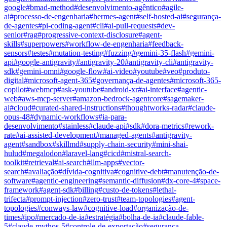
google
#
bmad-method
#
desenvolvimento-agêntico
#
agile-
ai
#
processo-de-engenharia
#
hermes-agent
#
self-hosted-ai
#
segurança-
de-agentes
#
pi-coding-agent
#
cli
#
ai-pull-requests
#
dev-
senior
#
rag
#
progressive-context-disclosure
#
agent-
skills
#
superpowers
#
workflow-de-engenharia
#
feedback-
sensors
#
testes
#
mutation-testing
#
fuzzing
#
gemini-35-flash
#
gemini-
api
#
google-antigravity
#
antigravity-20
#
antigravity-cli
#
antigravity-
sdk
#
gemini-omni
#
google-flow
#
ai-video
#
youtube
#
veo
#
produto-
digital
#
microsoft-agent-365
#
governança-de-agentes
#
microsoft-365-
copilot
#
webmcp
#
ask-youtube
#
android-xr
#
ai-interface
#
agentic-
web
#
aws-mcp-server
#
amazon-bedrock-agentcore
#
sagemaker-
ai
#
cloud
#
curated-shared-instructions
#
thoughtworks-radar
#
claude-
opus-48
#
dynamic-workflows
#
ia-para-
desenvolvimento
#
stainless
#
claude-api
#
sdk
#
dora-metrics
#
rework-
rate
#
ai-assisted-development
#
managed-agents
#
antigravity-
agent
#
sandbox
#
skillmd
#
supply-chain-security
#
mini-shai-
hulud
#
megalodon
#
laravel-lang
#
cicd
#
mistral-search-
toolkit
#
retrieval
#
ai-search
#
llm-apps
#
vector-
search
#
avaliação
#
dívida-cognitiva
#
cognitive-debt
#
manutenção-de-
software
#
agentic-engineering
#
semantic-diffusion
#
dx-core-4
#
space-
framework
#
agent-sdk
#
billing
#
custo-de-tokens
#
lethal-
trifecta
#
prompt-injection
#
zero-trust
#
team-topologies
#
agent-
topologies
#
conways-law
#
cognitive-load
#
organização-de-
times
#
ipo
#
mercado-de-ia
#
estratégia
#
bolha-de-ia
#
claude-fable-
5
#
claude-mythos-5
#
controle-de-exportação
#
segurança-