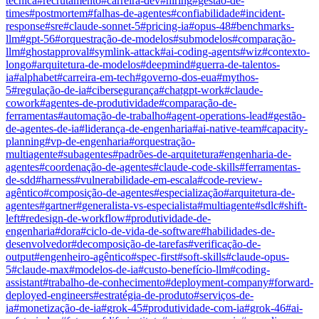
técnica
#
recrutamento
#
carreira-dev
#
hiring
#
gestão-de-
times
#
postmortem
#
falhas-de-agentes
#
confiabilidade
#
incident-
response
#
sre
#
claude-sonnet-5
#
pricing-ia
#
opus-48
#
benchmarks-
llm
#
gpt-56
#
orquestração-de-modelos
#
submodelos
#
comparação-
llm
#
ghostapproval
#
symlink-attack
#
ai-coding-agents
#
wiz
#
contexto-
longo
#
arquitetura-de-modelos
#
deepmind
#
guerra-de-talentos-
ia
#
alphabet
#
carreira-em-tech
#
governo-dos-eua
#
mythos-
5
#
regulação-de-ia
#
cibersegurança
#
chatgpt-work
#
claude-
cowork
#
agentes-de-produtividade
#
comparação-de-
ferramentas
#
automação-de-trabalho
#
agent-operations-lead
#
gestão-
de-agentes-de-ia
#
liderança-de-engenharia
#
ai-native-team
#
capacity-
planning
#
vp-de-engenharia
#
orquestração-
multiagente
#
subagentes
#
padrões-de-arquitetura
#
engenharia-de-
agentes
#
coordenação-de-agentes
#
claude-code-skills
#
ferramentas-
de-sdd
#
harness
#
vulnerabilidade-em-escala
#
code-review-
agêntico
#
composição-de-agentes
#
especialização
#
arquitetura-de-
agentes
#
gartner
#
generalista-vs-especialista
#
multiagente
#
sdlc
#
shift-
left
#
redesign-de-workflow
#
produtividade-de-
engenharia
#
dora
#
ciclo-de-vida-de-software
#
habilidades-de-
desenvolvedor
#
decomposição-de-tarefas
#
verificação-de-
output
#
engenheiro-agêntico
#
spec-first
#
soft-skills
#
claude-opus-
5
#
claude-max
#
modelos-de-ia
#
custo-benefício-llm
#
coding-
assistant
#
trabalho-de-conhecimento
#
deployment-company
#
forward-
deployed-engineers
#
estratégia-de-produto
#
serviços-de-
ia
#
monetização-de-ia
#
grok-45
#
produtividade-com-ia
#
grok-46
#
ai-