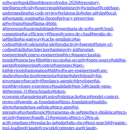
software
#
upskilling
#
desenvolvedor-2026
#
repository-
intelligence
#
cody
#
sourcegraph
#
antigravity
#
windsurf
#
codebase-
understanding
#
ai-code-review
#
refatoração
#
edge-ai
#
slm
#
local-
ai
#
semantic-routing
#
ai-finops
#
privacy-preserving-
ai
#
webgpu
#
npu
#
llama-4
#
phi-
4
#
greenops
#
sustentabilidade
#
engenharia-de-software
#
cloud-
computing
#
ai-efficiency
#
finops
#
custos-de-cloud
#
gestão-de-
ia
#
litellm
#
ai-gateway
#
cache-semântico
#
ai-
coding
#
ides
#
codeium
#
ai-ide
#
productivity
#
agents
#
future-of-
coding
#
skills
#
architecture
#
antigravity-kit
#
prompt-
engineering
#
context-engineering
#
rtcc
#
masterclass
#
ai-
trends
#
#
openclaw
#
llm
#
devsecops
#
ai-security
#
open-source
#
sdd
#
ai-
agents
#
engineering
#
context
#
openspec
#
spec-
kit
#
devtools
#
automation
#
hitl
#
software-engineering
#
case-
studies
#
production
#
enterprise
#
stripe
#
uber
#
shopify
#
ai-
governance
#
security
#
freelance-agentic
#
developer
#
ai-
trust
#
developer-experience
#
qualidade
#
gpt-54
#
claude-opus-
46
#
gemini-31
#
benchmarks
#
token-
economics
#
arquitetura
#
custos
#
otimização
#
mcp
#
model-context-
protocol
#
agentic-ai-foundation
#
linux-foundation
#
padrão-
aberto
#
arquitetura-agêntica
#
mcp-apps
#
ui-
interativa
#
ux
#
anthropic
#
ferramentas-de-ia
#
interface-dinâmica
#
mcp-
security
#
appsec
#
oauth-21
#
segurança
#
mcp-v2
#
eu-ai-
act
#
compliance
#
regulação-ia
#
gdpr
#
alto-risco
#
tool-search
#
dynamic-
tool-loading
#
claude
#
cowork
#
computer-use
#
claude-