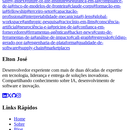
safety-index
#
future-of-life-institute
#
segurança-em-ia
#
compliance-
de-ia
#
risco-de-modelos-de-fronteira
#
claude-corps
#
formação-em-
ia
#
fellowship
#
terceiro-setor
#
capacitação-
profissional
#
interpretabilidade-mecanicista
#
j-lens
#
global-
workspace
#
anthropic-pesquisa
#
raciocínio-em-llms
#
consciência-
artificial
#
neurociência-e-ia
#
pricing-de-ia
#
confiança-em-
fornecedores
#
ferramentas-agênticas
#
hacker-news
#
custo-de-
ferramentas-de-ia
#
análise-de-impacto
#
call-graph
#
regressão
#
código-
gerado-por-ia
#
engenharia-de-plataforma
#
qualidade-de-
software
#
supply-chain
#
marketplaces
Elton José
Desenvolvedor experiente com mais de duas décadas de expertise
em tecnologia, liderança e entrega de soluções inovadoras.
Compartilhando conhecimento sobre IA, desenvolvimento de
software e inovação.
Links Rápidos
Home
Sobre
Blog