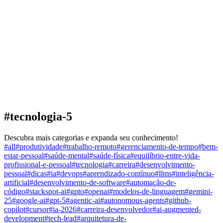
#
tecnologia-5
Descubra mais categorias e expanda seu conhecimento!
#
all
#
produtividade
#
trabalho-remoto
#
gerenciamento-de-tempo
#
bem-
estar-pessoal
#
saúde-mental
#
saúde-física
#
equilíbrio-entre-vida-
profissional-e-pessoal
#
tecnologia
#
carreira
#
desenvolvimento-
pessoal
#
dicas
#
ia
#
devops
#
aprendizado-contínuo
#
llms
#
inteligência-
artificial
#
desenvolvimento-de-software
#
automação-de-
código
#
stackspot-ai
#
gpto
#
openai
#
modelos-de-linguagem
#
gemini-
25
#
google-ai
#
gpt-5
#
agentic-ai
#
autonomous-agents
#
github-
copilot
#
cursor
#
ia-2026
#
carreira-desenvolvedor
#
ai-augmented-
development
#
tech-lead
#
arquitetura-de-