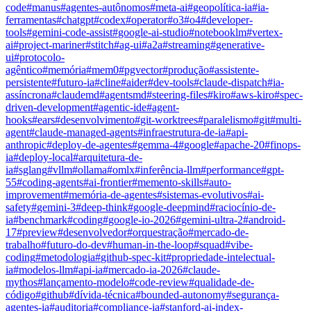
code
#
manus
#
agentes-autônomos
#
meta-ai
#
geopolítica-ia
#
ia-
ferramentas
#
chatgpt
#
codex
#
operator
#
o3
#
o4
#
developer-
tools
#
gemini-code-assist
#
google-ai-studio
#
notebooklm
#
vertex-
ai
#
project-mariner
#
stitch
#
ag-ui
#
a2a
#
streaming
#
generative-
ui
#
protocolo-
agêntico
#
memória
#
mem0
#
pgvector
#
produção
#
assistente-
persistente
#
futuro-ia
#
cline
#
aider
#
dev-tools
#
claude-dispatch
#
ia-
assíncrona
#
claudemd
#
agentsmd
#
steering-files
#
kiro
#
aws-kiro
#
spec-
driven-development
#
agentic-ide
#
agent-
hooks
#
ears
#
desenvolvimento
#
git-worktrees
#
paralelismo
#
git
#
multi-
agent
#
claude-managed-agents
#
infraestrutura-de-ia
#
api-
anthropic
#
deploy-de-agentes
#
gemma-4
#
google
#
apache-20
#
finops-
ia
#
deploy-local
#
arquitetura-de-
ia
#
sglang
#
vllm
#
ollama
#
omlx
#
inferência-llm
#
performance
#
gpt-
55
#
coding-agents
#
ai-frontier
#
memento-skills
#
auto-
improvement
#
memória-de-agentes
#
sistemas-evolutivos
#
ai-
safety
#
gemini-3
#
deep-think
#
google-deepmind
#
raciocínio-de-
ia
#
benchmark
#
coding
#
google-io-2026
#
gemini-ultra-2
#
android-
17
#
preview
#
desenvolvedor
#
orquestração
#
mercado-de-
trabalho
#
futuro-do-dev
#
human-in-the-loop
#
squad
#
vibe-
coding
#
metodologia
#
github-spec-kit
#
propriedade-intelectual-
ia
#
modelos-llm
#
api-ia
#
mercado-ia-2026
#
claude-
mythos
#
lançamento-modelo
#
code-review
#
qualidade-de-
código
#
github
#
dívida-técnica
#
bounded-autonomy
#
segurança-
agentes-ia
#
auditoria
#
compliance-ia
#
stanford-ai-index-